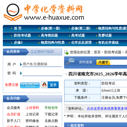
首 页
必修(第一册)
必修(第二册)
物质结构与性质(新
阶段考试题
高考模拟题
高考试题
竞赛试题
必修2
物质结构与性质
化学反应原理
有机化学基础
您现在的位置：
首页
>
阶段考试题
>
资料搜索
四川省南充市2025_2026学
>
资料类型：
阶段考试
来 源：
lyfenn12上传
下载条件：
注册会员,免费下
会员功能
会员服务
上传资料
学校包年
『资料评论』
点击这里发表或查看更多
会员贮值
上传记录
下载记录
* 声明： 本站所收录资料、评论属其个
新手入门
密码修改
兑换点数
> 相关资料