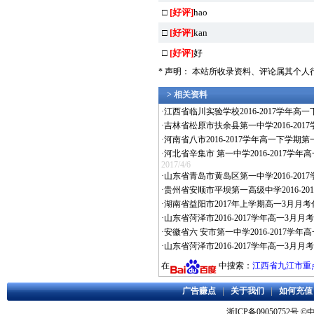
□
[好评]
hao
□
[好评]
kan
□
[好评]
好
* 声明： 本站所收录资料、评论属其个
> 相关资料
·
江西省临川实验学校2016-2017学年高
·
吉林省松原市扶余县第一中学2016-201
·
河南省八市2016-2017学年高一下学期第
·
河北省辛集市 第一中学2016-2017学
2017/4/6
·
山东省青岛市黄岛区第一中学2016-201
·
贵州省安顺市平坝第一高级中学2016-20
·
湖南省益阳市2017年上学期高一3月月考化学
·
山东省菏泽市2016-2017学年高一3月月
·
安徽省六 安市第一中学2016-2017学
·
山东省菏泽市2016-2017学年高一3月
在
中搜索：
江西省九江市重点高
广告赚点
|
关于我们
|
如何充值
浙ICP备09050752号
©