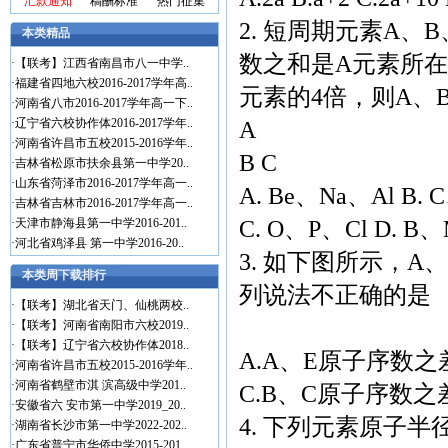
汇款通知
稿酬标准
热门征集
2. 短周期元素A
本类精品
数之和是A元素所在
·
【联考】江西省南昌市八一中学..
·
福建省四地六校2016-2017学年高..
元素的4倍，则A、
·
河南省八市2016-2017学年高一下..
·
辽宁省六校协作体2016-2017学年..
A
·
河南省许昌市五校2015-2016学年..
B C
·
吉林省松原市扶余县第一中学20..
·
山东省菏泽市2016-2017学年高一..
A. Be、Na、Al B. 
·
吉林省吉林市2016-2017学年高一..
·
天津市静海县第一中学2016-201..
C. O、P、Cl D. B
·
河北省鸡泽县 第一中学2016-20..
3. 如下图所示，A
本类周下载排行
列说法不正确的是
·
【联考】湖北省天门、仙桃两校..
·
【联考】河南省南阳市六校2019..
·
【联考】辽宁省六校协作体2018..
A.A、E原子序数之
·
河南省许昌市五校2015-2016学年..
·
河南省鹤壁市淇 滨高级中学201..
C.B、C原子序数之
·
安徽省六 安市第一中学2019_20..
4. 下列元素原子半
·
湖南省长沙市第一中学2022-202..
·
广东省普宁市华侨中学2015-201..