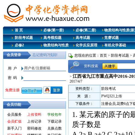
首 页
必修(第一册)
必修(第二册)
物质结构与性质(新
阶段考试题
高考模拟题
高考试题
竞赛试题
必修2
物质结构与性质
化学反应原理
有机化学基础
您现在的位置：
首页
>
阶段考试题
>
资料搜索
江西省九江市重点高中2016-2
>
2017/4/7
资料类型：
阶段考试
来 源：
PWQ321上传
下载条件：
注册会员,花费6点下
会员功能
1. 某元素的原子的
会员服务
上传资料
学校包年
会员贮值
上传记录
下载记录
质子数是
新手入门
密码修改
兑换点数
A.2a B.a+2 C.2a+10