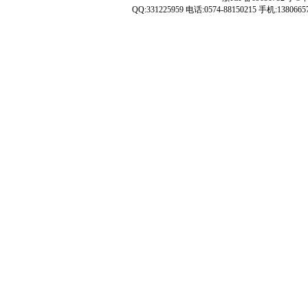
QQ:331225959 电话:0574-88150215 手机:1380