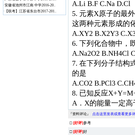
A.Li B.F C.Na D.Cl
·
安徽省池州市江南 中学2016-20..
·
【联考】江苏省东台市2017-201..
5. 元素X原子的
这两种元素形成的
A.XY2 B.X2Y3 C.X
6. 下列化合物中
A.Na2O2 B.NH4Cl 
7. 在下列分子结
的是
A.CO2 B.PCl3 C.CH
8. 已知反应X+Y
A．X的能量一定高
『资料评论』
点击这里发表或查看更多
□
[好评]
参考
□
[好评]
好