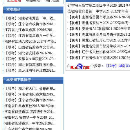
汇款通知
稿酬标准
热门征集
·
辽宁省阜新市第二高级中学2020_2021
本类精品
·
安徽省霍邱县第一中学2021-2022学年
·
【联考】山西省吕梁市孝义市2021-202
·
【联考】湖南省湘潭县一中、双..
·
【联考】湖北省安陆市2021-2022学年
·
【联考】辽宁省六校协作体2018..
·
【联考】安徽省A10联盟2021-2022
·
江西省九江市重点高中2016-201..
·
【联考】湖北省新高考联考协作体2021-2
·
【联考】江西省南昌市八一中学..
·
【联考】黑龙江省牡丹江市2021-202
·
福建省四地六校2016-2017学年高..
·
【联考】河北省沧州市部分学校2021-2
·
【联考】山西省吕梁市孝义市20..
·
【联考】辽宁省六校协作体2021-202
·
【联考】湖北省安陆市2021-202..
·
【联考】广东省佛山市顺德区2021-202
·
【联考】安徽省A10联盟2021-20..
·
【联考】湖北省新高考联考协作..
在
中搜索：
【联考】湖南省名
·
【联考】黑龙江省牡丹江市2021..
本类周下载排行
·
【联考】湖北省天门、仙桃两校..
·
【联考】河南省南阳市六校2019..
·
【联考】辽宁省六校协作体2018..
·
河南省许昌市五校2015-2016学年..
·
河南省鹤壁市淇 滨高级中学201..
·
安徽省六 安市第一中学2019_20..
·
湖南省长沙市第一中学2022-202..
·
广东省普宁市华侨中学2015-201..