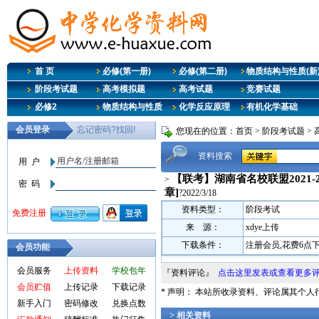
首 页
必修(第一册)
必修(第二册)
物质结构与性质(新
阶段考试题
高考模拟题
高考试题
竞赛试题
必修2
物质结构与性质
化学反应原理
有机化学基础
您现在的位置：
首页
>
阶段考试题
>
资料搜索
【联考】湖南省名校联盟2021-
>
章]
?2022/3/18
资料类型：
阶段考试
来 源：
xdye上传
下载条件：
注册会员,花费6点
会员功能
会员服务
上传资料
学校包年
『资料评论』
点击这里发表或查看更多
会员贮值
上传记录
下载记录
* 声明： 本站所收录资料、评论属其个
新手入门
密码修改
兑换点数
> 相关资料