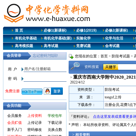
首 页
必修1(新课标)
必修1(2019)
必修2(新课标)
有机化学基础
有机化学基础(新)
实验化学
化学与生活
高考模拟题
高考试题
竞赛试题
会考试题
您现在的位置：
首页
>
阶段考试题
>
资料搜索
重庆市西南大学附中2020_202
>
2022/4/12
资料类型：
阶段考试
来 源：
tongxf上传
下载条件：
注册会员,花费3点
会员功能
会员服务
上传资料
学校包年
『资料评论』
点击这里发表或查看更多
会员贮值
上传记录
下载记录
* 声明： 本站所收录资料、评论属其个
新手入门
密码修改
兑换点数
> 相关资料