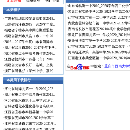
汇款通知
稿酬标准
热门征集
·
山东省临沂一中2019_2020学年高二化
本类精品
·
黑龙江省实验中学2020_2021学年高二化
·
辽宁省沈阳市第一二〇中学2021-2022
·
广东省深圳四校发展联盟体2018..
·
内蒙古霍林郭勒市第一中学2021-2022
·
山东省菏泽市2019—2020学年度..
·
湖南省长沙市雨花区2021年高中化学教
·
福建省宁德市高中同心顺联盟校..
·
黑龙江省青冈县第一中学校2020_2021
·
福建省福州市八县（市）一中20..
·
安徽省淮南市第一中学2020-2021学年
·
2016—2017学年度山东省菏泽市..
·
辽宁省沈阳市2020_2021学年高二化学下
·
湖北省武汉市2016_2017学年下学..
·
河南省延津第一高级中学2021-2022学
·
湖北省重点高中联考协作体2016..
·
江西逝江市柴桑区第一中学2020_2021
·
江西省赣州市十四县（市）2016..
·
福建省龙岩市长汀、连城、上杭..
在
中搜索：
重庆市西南大学附中
·
浙江省浙北g2（湖州中学、嘉兴..
本类周下载排行
·
河北省鸡泽县第一中学2020_202..
·
湖北省重点高中联考协作体2015..
·
河北省衡水市第十三中学2019-2..
·
吉林省通化市通化县综合高级中..
·
江西省宜春市奉新县第一中学20..
·
安徽省芜湖市2020-2021学年高二..
·
江苏省南通市启东市2020-2021学..
·
安徽省安庆市怀宁县2021_2022学..