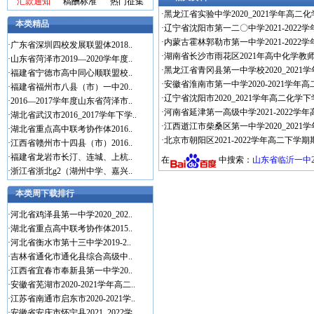
汇款通知
稿酬标准
热门征集
·
黑龙江省实验中学2020_2021学年高二化
本类精品
·
辽宁省沈阳市第一二〇中学2021-2022
·
内蒙古霍林郭勒市第一中学2021-2022
·
广东省深圳四校发展联盟体2018..
·
湖南省长沙市雨花区2021年高中化学教
·
山东省菏泽市2019—2020学年度..
·
黑龙江省青冈县第一中学校2020_2021
·
福建省宁德市高中同心顺联盟校..
·
安徽省淮南市第一中学2020-2021学年
·
福建省福州市八县（市）一中20..
·
辽宁省沈阳市2020_2021学年高二化学下
·
2016—2017学年度山东省菏泽市..
·
河南省延津第一高级中学2021-2022学
·
湖北省武汉市2016_2017学年下学..
·
江西逝江市柴桑区第一中学2020_2021
·
湖北省重点高中联考协作体2016..
·
北京市朝阳区2021-2022学年高二下学
·
江西省赣州市十四县（市）2016..
·
福建省龙岩市长汀、连城、上杭..
在
中搜索：
山东省临沂一中2
·
浙江省浙北g2（湖州中学、嘉兴..
本类周下载排行
·
河北省鸡泽县第一中学2020_202..
·
湖北省重点高中联考协作体2015..
·
河北省衡水市第十三中学2019-2..
·
吉林省通化市通化县综合高级中..
·
江西省宜春市奉新县第一中学20..
·
安徽省芜湖市2020-2021学年高二..
·
江苏省南通市启东市2020-2021学..
·
安徽省安庆市怀宁县2021_2022学..