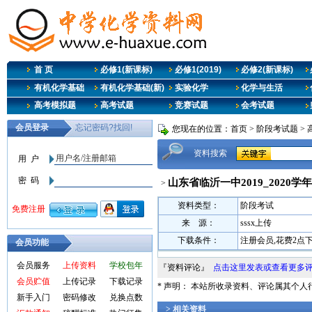
首 页
必修1(新课标)
必修1(2019)
必修2(新课标)
有机化学基础
有机化学基础(新)
实验化学
化学与生活
高考模拟题
高考试题
竞赛试题
会考试题
您现在的位置：
首页
>
阶段考试题
>
资料搜索
山东省临沂一中2019_2020
>
资料类型：
阶段考试
来 源：
sssx上传
下载条件：
注册会员,花费2点
会员功能
会员服务
上传资料
学校包年
『资料评论』
点击这里发表或查看更多
会员贮值
上传记录
下载记录
* 声明： 本站所收录资料、评论属其个
新手入门
密码修改
兑换点数
> 相关资料