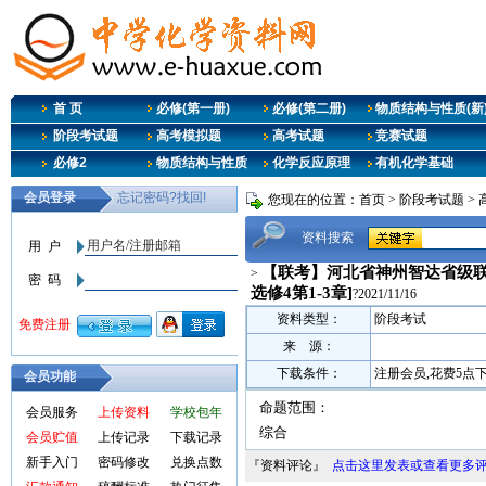
首 页
必修(第一册)
必修(第二册)
物质结构与性质(新
阶段考试题
高考模拟题
高考试题
竞赛试题
必修2
物质结构与性质
化学反应原理
有机化学基础
您现在的位置：
首页
>
阶段考试题
>
资料搜索
【联考】河北省神州智达省级联测
>
选修4第1-3章]
?2021/11/16
资料类型：
阶段考试
来 源：
下载条件：
注册会员,花费5点
会员功能
命题范围：
会员服务
上传资料
学校包年
综合
会员贮值
上传记录
下载记录
新手入门
密码修改
兑换点数
『资料评论』
点击这里发表或查看更多