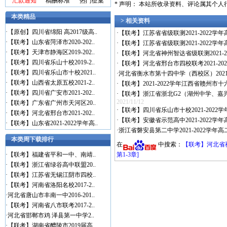
汇款通知
稿酬标准
热门征集
* 声明： 本站所收录资料、评论属其个
本类精品
> 相关资料
·
【原创】四川省绵阳 高2017级高..
·
【联考】江苏省省级联测2021-2022学
·
【联考】山东省菏泽市2020-202..
·
【联考】江苏省省级联测2021-2022学
·
【联考】天津市静海区2019-202..
·
【联考】河北省神州智达省级联测2021-2
·
【联考】四川省乐山十校2019-2..
·
【联考】河北省邢台市四校联考2021-2
·
【联考】四川省乐山市十校2021..
·
河北省衡水市第十四中学（西校区）2021-
·
【联考】山西省太原五校2021-2..
·
【联考】2021-2022学年江西省赣州市
·
【联考】四川省广安市2021-202..
·
【联考】浙江省浙北G2（湖州中学、嘉兴一中
2021/11/12
·
【联考】广东省广州市天河区20..
·
【联考】四川省乐山市十校2021-2022
·
【联考】河北省邢台市2021-202..
·
【联考】安徽省示范高中2021-2022学
·
【联考】山东省2021-2022学年高..
·
浙江省磐安县第二中学2021-2022学年高
本类周下载排行
在
中搜索：
【联考】河北省神
·
【联考】福建省平和一中、南靖..
第1-3章]
·
【联考】浙江省绿谷高中联盟20..
·
【联考】江苏省无锡江阴市四校..
·
【联考】河南省洛阳名校2017-2..
·
河北省唐山市丰南一中2016-201..
·
【联考】河南省八市联考2017-2..
·
河北省邯郸市鸡 泽县第一中学2..
·
【联考】湖南省醴陵市2019届高..