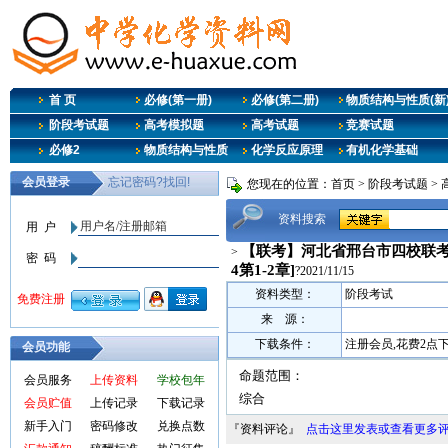
首 页
必修(第一册)
必修(第二册)
物质结构与性质(新
阶段考试题
高考模拟题
高考试题
竞赛试题
必修2
物质结构与性质
化学反应原理
有机化学基础
您现在的位置：
首页
>
阶段考试题
>
资料搜索
【联考】河北省邢台市四校联考2
>
4第1-2章]
?2021/11/15
资料类型：
阶段考试
来 源：
下载条件：
注册会员,花费2点
会员功能
命题范围：
会员服务
上传资料
学校包年
综合
会员贮值
上传记录
下载记录
新手入门
密码修改
兑换点数
『资料评论』
点击这里发表或查看更多