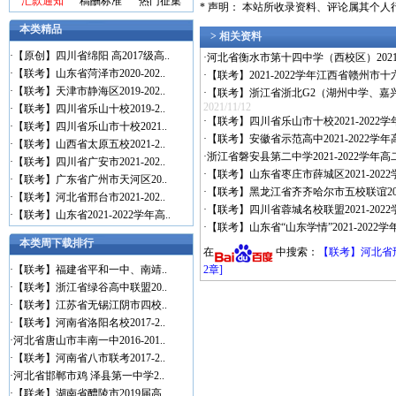
汇款通知
稿酬标准
热门征集
* 声明： 本站所收录资料、评论属其个
本类精品
> 相关资料
·
【原创】四川省绵阳 高2017级高..
·
河北省衡水市第十四中学（西校区）2021-
·
【联考】山东省菏泽市2020-202..
·
【联考】2021-2022学年江西省赣州市
·
【联考】天津市静海区2019-202..
·
【联考】浙江省浙北G2（湖州中学、嘉兴一中
2021/11/12
·
【联考】四川省乐山十校2019-2..
·
【联考】四川省乐山市十校2021-2022
·
【联考】四川省乐山市十校2021..
·
【联考】安徽省示范高中2021-2022学
·
【联考】山西省太原五校2021-2..
·
浙江省磐安县第二中学2021-2022学年高
·
【联考】四川省广安市2021-202..
·
【联考】山东省枣庄市薛城区2021-20
·
【联考】广东省广州市天河区20..
·
【联考】黑龙江省齐齐哈尔市五校联谊2021
·
【联考】河北省邢台市2021-202..
·
【联考】四川省蓉城名校联盟2021-202
·
【联考】山东省2021-2022学年高..
·
【联考】山东省“山东学情”2021-2022
本类周下载排行
在
中搜索：
【联考】河北省邢
·
【联考】福建省平和一中、南靖..
2章]
·
【联考】浙江省绿谷高中联盟20..
·
【联考】江苏省无锡江阴市四校..
·
【联考】河南省洛阳名校2017-2..
·
河北省唐山市丰南一中2016-201..
·
【联考】河南省八市联考2017-2..
·
河北省邯郸市鸡 泽县第一中学2..
·
【联考】湖南省醴陵市2019届高..