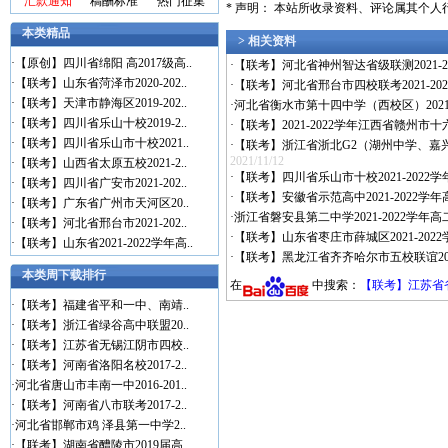
汇款通知
稿酬标准
热门征集
* 声明： 本站所收录资料、评论属其个
本类精品
> 相关资料
·
【原创】四川省绵阳 高2017级高..
·
【联考】河北省神州智达省级联测2021-2
·
【联考】山东省菏泽市2020-202..
·
【联考】河北省邢台市四校联考2021-2
·
【联考】天津市静海区2019-202..
·
河北省衡水市第十四中学（西校区）2021-
·
【联考】四川省乐山十校2019-2..
·
【联考】2021-2022学年江西省赣州市
·
【联考】四川省乐山市十校2021..
·
【联考】浙江省浙北G2（湖州中学、嘉兴一中
2021/11/12
·
【联考】山西省太原五校2021-2..
·
【联考】四川省乐山市十校2021-2022
·
【联考】四川省广安市2021-202..
·
【联考】安徽省示范高中2021-2022学
·
【联考】广东省广州市天河区20..
·
浙江省磐安县第二中学2021-2022学年高
·
【联考】河北省邢台市2021-202..
·
【联考】山东省枣庄市薛城区2021-20
·
【联考】山东省2021-2022学年高..
·
【联考】黑龙江省齐齐哈尔市五校联谊2021
本类周下载排行
在
中搜索：
【联考】江苏省省
·
【联考】福建省平和一中、南靖..
·
【联考】浙江省绿谷高中联盟20..
·
【联考】江苏省无锡江阴市四校..
·
【联考】河南省洛阳名校2017-2..
·
河北省唐山市丰南一中2016-201..
·
【联考】河南省八市联考2017-2..
·
河北省邯郸市鸡 泽县第一中学2..
·
【联考】湖南省醴陵市2019届高..