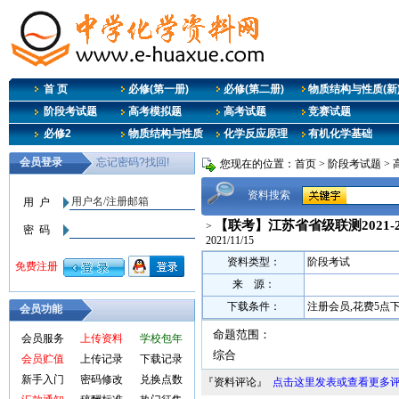
首 页
必修(第一册)
必修(第二册)
物质结构与性质(新
阶段考试题
高考模拟题
高考试题
竞赛试题
必修2
物质结构与性质
化学反应原理
有机化学基础
您现在的位置：
首页
>
阶段考试题
>
资料搜索
【联考】江苏省省级联测2021-
>
2021/11/15
资料类型：
阶段考试
来 源：
下载条件：
注册会员,花费5点
会员功能
命题范围：
会员服务
上传资料
学校包年
综合
会员贮值
上传记录
下载记录
新手入门
密码修改
兑换点数
『资料评论』
点击这里发表或查看更多