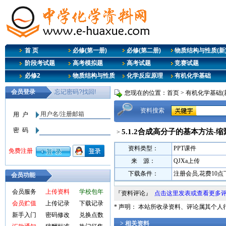
首 页
必修(第一册)
必修(第二册)
物质结构与性质(新
阶段考试题
高考模拟题
高考试题
竞赛试题
必修2
物质结构与性质
化学反应原理
有机化学基础
您现在的位置：
首页
>
有机化学基础(
资料搜索
5.1.2合成高分子的基本方法-
>
资料类型：
PPT课件
来 源：
QJXa上传
下载条件：
注册会员,花费10
会员功能
会员服务
上传资料
学校包年
『资料评论』
点击这里发表或查看更多
会员贮值
上传记录
下载记录
* 声明： 本站所收录资料、评论属其个
新手入门
密码修改
兑换点数
> 相关资料