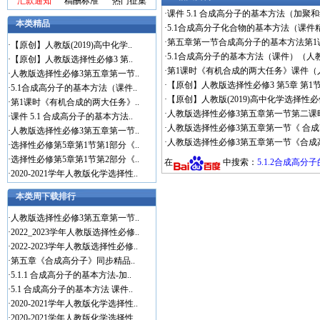
汇款通知
稿酬标准
热门征集
·
课件 5.1 合成高分子的基本方法（加聚
本类精品
·
5.1合成高分子化合物的基本方法（课件
·
第五章第一节合成高分子的基本方法第1课
·
【原创】人教版(2019)高中化学..
·
5.1合成高分子的基本方法（课件）（人教
·
【原创】人教版选择性必修3 第..
·
第1课时《有机合成的两大任务》课件（人
·
人教版选择性必修3第五章第一节..
·
【原创】人教版选择性必修3 第5章 第
·
5.1合成高分子的基本方法（课件..
·
【原创】人教版(2019)高中化学选择性
·
第1课时《有机合成的两大任务》..
·
人教版选择性必修3第五章第一节第二课
·
课件 5.1 合成高分子的基本方法..
·
人教版选择性必修3第五章第一节《 合成
·
人教版选择性必修3第五章第一节..
·
人教版选择性必修3第五章第一节《合成
·
选择性必修第5章第1节第1部分《..
·
选择性必修第5章第1节第2部分《..
在
中搜索：
5.1.2合成高
·
2020-2021学年人教版化学选择性..
本类周下载排行
·
人教版选择性必修3第五章第一节..
·
2022_2023学年人教版选择性必修..
·
2022-2023学年人教版选择性必修..
·
第五章《合成高分子》同步精品..
·
5.1.1 合成高分子的基本方法-加..
·
5.1 合成高分子的基本方法 课件..
·
2020-2021学年人教版化学选择性..
·
2020-2021学年人教版化学选择性..