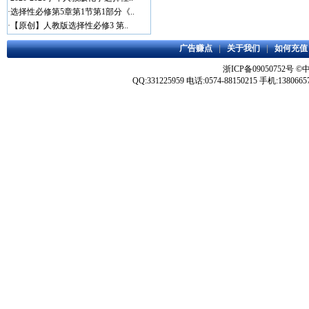
·
选择性必修第5章第1节第1部分《..
·
【原创】人教版选择性必修3 第..
广告赚点
|
关于我们
|
如何充值
浙ICP备09050752号
©
QQ:331225959 电话:0574-88150215 手机:1380