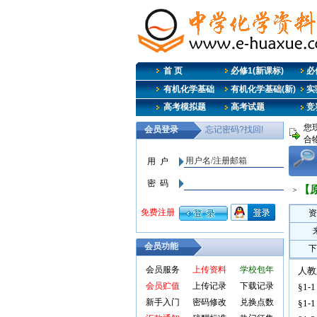
首 页
必修1(新课标)
必修
有机化学基础
有机化学基础(新)
实
高考模拟题
高考试题
竞
您
合
【
>
资
会员功能
下
会员服务
上传资料
学校包年
人教
会员贮值
上传记录
下载记录
§1-
新手入门
密码修改
兑换点数
§1-