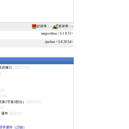
好评率：
-
差评率：
-
tangweihua <3-1 8:51>
jiuchen <3-8 20:54>
性必修3）
2022/11/2
2
3/3
2/19
章第1节第3部分）
2022/2/16
/14
》课件
2022/2/12
17
导学课件（25份）