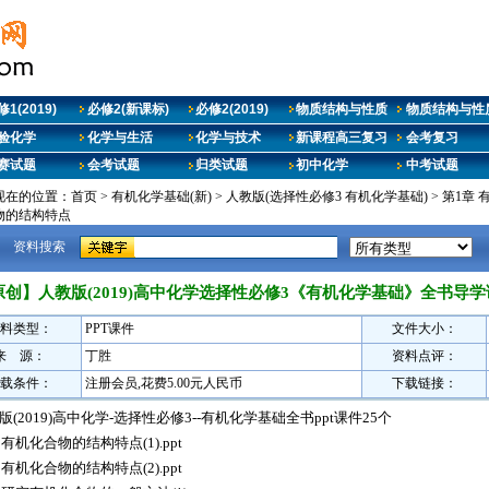
1(2019)
必修2(新课标)
必修2(2019)
物质结构与性质
物质结构与性质
验化学
化学与生活
化学与技术
新课程高三复习
会考复习
赛试题
会考试题
归类试题
初中化学
中考试题
现在的位置：
首页
>
有机化学基础(新)
>
人教版(选择性必修3 有机化学基础)
>
第1章
物的结构特点
资料搜索
原创】人教版(2019)高中化学选择性必修3《有机化学基础》全书导学
料类型：
PPT课件
文件大小：
来 源：
丁胜
资料点评：
载条件：
注册会员,花费5.00元人民币
下载链接：
版(2019)高中化学-选择性必修3--有机化学基础全书ppt课件25个
1 有机化合物的结构特点(1).ppt
1 有机化合物的结构特点(2).ppt