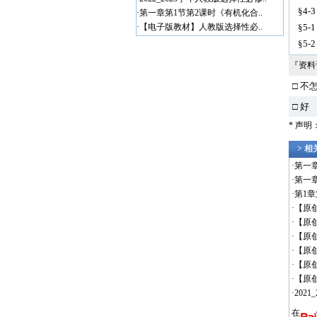
§4-3
·
第一章第1节第2课时《有机化合..
·
【电子版教材】人教版选择性必..
§5
§5-
『资
□ 不
□ 好
* 声
> 
·
第一
·
第一
·
第1
·
【原
·
【原
·
【原
·
【原创
·
【原
·
【原创
·
202
在