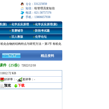
ＱＱ：331225959
短信：
给管理员发短信
电话：021-58757376
手机：13806657938
(新)
化学反应原理
化学反应原理(新)
竞赛辅导
阶段考试题
旧人教版
化学论坛
 有机化合物的结构特点与研究方法
>
第1节 有机化
精品资料
课件（25份）
?2022/12/10
11812.72 KB
好评率：
-
差评率：
-
预览
下载