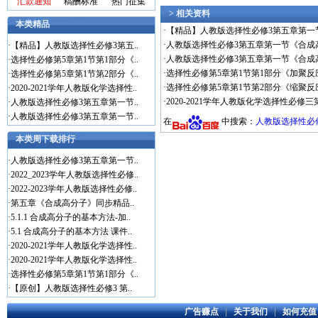
汇款通知
稿酬标准
热门征集
> 相关资料
本类精品
·
【精品】人教版选择性必修3第五章第一节
·
人教版选择性必修3第五章第一节《合成
·
【精品】人教版选择性必修3第五..
·
人教版选择性必修3第五章第一节《合成
·
选择性必修第5章第1节第1部分《..
·
选择性必修第5章第1节第1部分《加聚反
·
选择性必修第5章第1节第2部分《..
·
选择性必修第5章第1节第2部分《缩聚反
·
2020-2021学年人教版化学选择性..
·
2020-2021学年人教版化学选择性必
·
人教版选择性必修3第五章第一节..
·
人教版选择性必修3第五章第一节..
在
中搜索：
人教版选择性必
本类周下载排行
·
人教版选择性必修3第五章第一节..
·
2022_2023学年人教版选择性必修..
·
2022-2023学年人教版选择性必修..
·
第五章《合成高分子》同步精品..
·
5.1.1 合成高分子的基本方法-加..
·
5.1 合成高分子的基本方法 课件..
·
2020-2021学年人教版化学选择性..
·
2020-2021学年人教版化学选择性..
·
选择性必修第5章第1节第1部分《..
·
【原创】人教版选择性必修3 第..
广告赚点
|
关于我们
|
如何充值