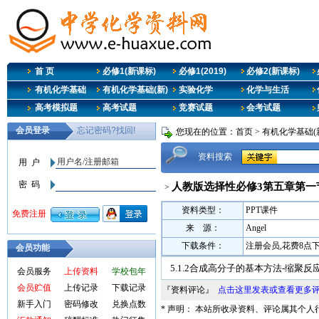
首 页
必修1(新课标)
必修1(2019)
必修2(新课标)
有机化学基础
有机化学基础(新)
实验化学
化学与生活
高考模拟题
高考试题
竞赛试题
会考试题
您现在的位置：
首页
>
有机化学基础(
资料搜索
人教版选择性必修3第五章第一
>
资料类型：
PPT课件
来 源：
Angel
下载条件：
注册会员,花费8点
会员功能
5.1.2合成高分子的基本方法-缩
会员服务
上传资料
学校包年
会员贮值
上传记录
下载记录
『资料评论』
点击这里发表或查看更多
新手入门
密码修改
兑换点数
* 声明： 本站所收录资料、评论属其个