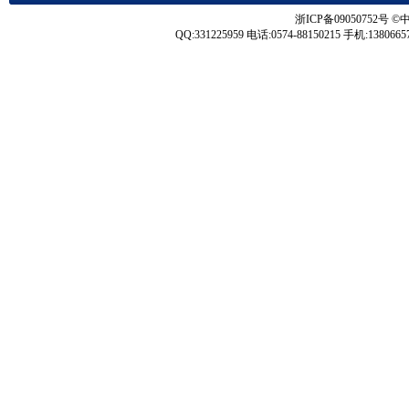
浙ICP备09050752号
©
QQ:331225959 电话:0574-88150215 手机:1380