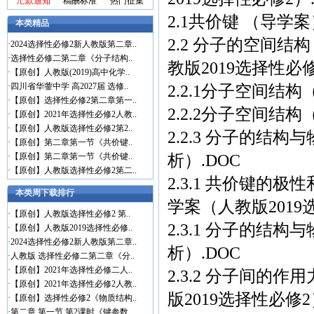
汇款通知
稿酬标准
热门征集
2.1共价键 （导学
本类精品
2.2 分子的空间
·
2024选择性必修2新人教版第二章..
·
选择性必修二第二章《分子结构..
教版2019选择性必修2
·
【原创】人教版(2019)高中化学..
·
四川省华蓥中学 高2027届 选修..
2.2.1分子空间结
·
【原创】选择性必修2第二章第一..
2.2.2分子空间结
·
【原创】2021年选择性必修2人教..
·
【原创】人教版选择性必修2第2..
2.2.3 分子的结
·
【原创】第二章第一节《共价键..
·
【原创】第二章第一节《共价键..
析）.DOC
·
【原创】人教版选择性必修2第二..
2.3.1 共价键
本类周下载排行
学案（人教版2019选
·
【原创】人教版选择性必修2 第..
2.3.1 分子的结
·
【原创】人教版2019选择性必修..
·
2024选择性必修2新人教版第二章..
析）.DOC
·
人教版 选择性必修二第二章《分..
·
【原创】2021年选择性必修二人..
2.3.2 分子间
·
【原创】2021年选择性必修2人教..
版2019选择性必修2）
·
【原创】选择性必修2《物质结构..
·
第二章 第一节 第2课时《键参数..