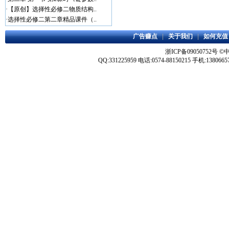
·
【原创】选择性必修二物质结构..
·
选择性必修二第二章精品课件（..
广告赚点
|
关于我们
|
如何充值
浙ICP备09050752号
©
QQ:331225959 电话:0574-88150215 手机:1380