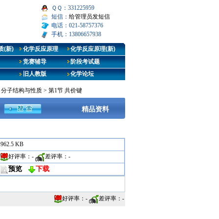
ＱＱ：331225959
短信：
给管理员发短信
电话：021-58757376
手机：13806657938
(新)
化学反应原理
化学反应原理(新)
竞赛辅导
阶段考试题
旧人教版
化学论坛
章 分子结构与性质
>
第1节 共价键
精品资料
962.5 KB
好评率：
-
差评率：
-
预览
下载
好评率：
-
差评率：
-