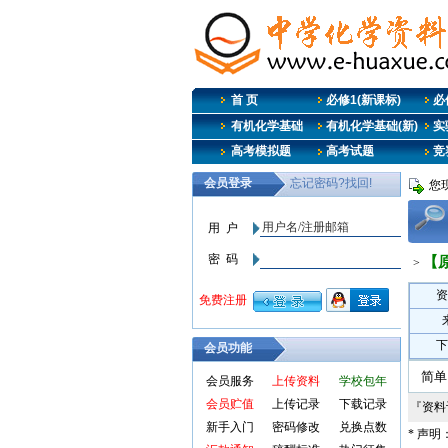
首 页
必修1(新课标)
必修
有机化学基础
有机化学基础(新)
实
高考模拟题
高考试题
竞
您
【
>
资
下
会员功能
简单
会员服务
上传资料
学校包年
会员贮值
上传记录
下载记录
『资
新手入门
密码修改
兑换点数
* 声