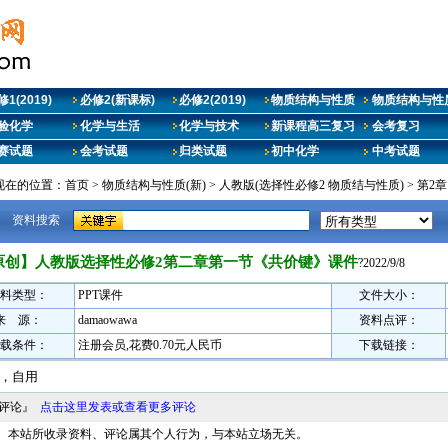
1(2019)
必修2(新课标)
必修2(2019)
物质结构与性质
物质结构与性质
验化学
化学与生活
化学与技术
新课程高三复习
会考复习
赛试题
会考试题
归类试题
初中化学
中考试题
现在的位置：
首页
>
物质结构与性质(新)
>
人教版(选择性必修2 物质结与性质)
>
第2
资料搜索
原创】人教版选择性必修2第二章第一节《共价键》课件
?2022/9/8
料类型：
PPT课件
文件大小：
来 源：
damaowawa
资料点评：
载条件：
注册会员,花费0.70元人民币
下载链接：
，自用
料评论』
点击这里发表或查看更多评论
明： 本站所收录资料、评论属其个人行为，与本站立场无关。