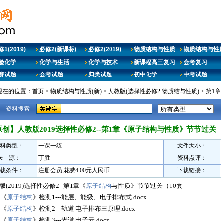
1(2019)
必修2(新课标)
必修2(2019)
物质结构与性质
物质结构与性质
验化学
化学与生活
化学与技术
新课程高三复习
会考复习
赛试题
会考试题
归类试题
初中化学
中考试题
现在的位置：
首页
>
物质结构与性质(新)
>
人教版(选择性必修2 物质结与性质)
>
第1
资料搜索
原创】人教版2019选择性必修2--第1章《原子结构与性质》节节过关（
料类型：
一课一练
文件大小：
来 源：
丁胜
资料点评：
载条件：
注册会员,花费4.00元人民币
下载链接：
版(2019)选择性必修2--第1章《
原子结构
与性质》节节过关（10套
 《
原子结构
》检测1---能层、能级、电子排布式.docx
 《
原子结构
》检测2---轨道 电子排布三原理.docx
 《
原子结构
》检测3---光谱 电子云.docx