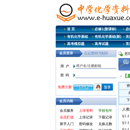
首 页
必修1(新课标)
必修
有机化学基础
有机化学基础(新)
实
高考模拟题
高考试题
竞
您
【
>
资
下
会员功能
人教
会员服务
上传资料
学校包年
§1-1
会员贮值
上传记录
下载记录
§1-1
新手入门
密码修改
兑换点数
§1-1