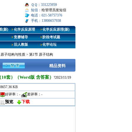
ＱＱ：331225959
短信：
给管理员发短信
电话：021-58757376
手机：13806657938
(新)
化学反应原理
化学反应原理(新)
竞赛辅导
阶段考试题
旧人教版
化学论坛
章 原子结构与性质
>
第1节 原子结构
精品资料
10套）（Word版 含答案）
?2023/11/19
8657.36 KB
好评率：
-
差评率：
-
预览
下载