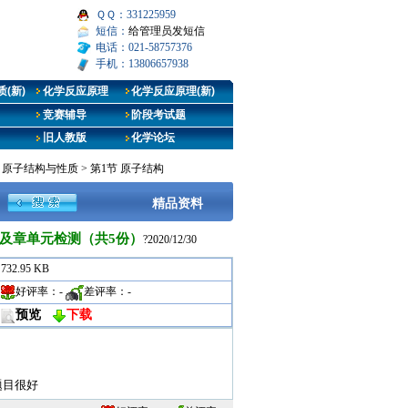
ＱＱ：331225959
短信：
给管理员发短信
电话：021-58757376
手机：13806657938
(新)
化学反应原理
化学反应原理(新)
竞赛辅导
阶段考试题
旧人教版
化学论坛
章 原子结构与性质
>
第1节 原子结构
精品资料
练及章单元检测（共5份）
?2020/12/30
732.95 KB
好评率：
-
差评率：
-
预览
下载
题目很好