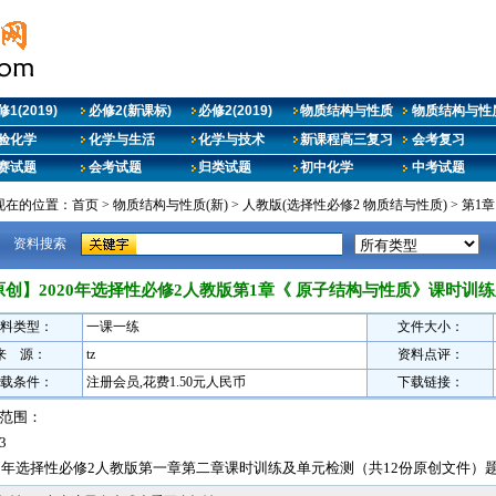
1(2019)
必修2(新课标)
必修2(2019)
物质结构与性质
物质结构与性质
验化学
化学与生活
化学与技术
新课程高三复习
会考复习
赛试题
会考试题
归类试题
初中化学
中考试题
现在的位置：
首页
>
物质结构与性质(新)
>
人教版(选择性必修2 物质结与性质)
>
第1
资料搜索
原创】2020年选择性必修2人教版第1章《 原子结构与性质》课时训
料类型：
一课一练
文件大小：
来 源：
tz
资料点评：
载条件：
注册会员,花费1.50元人民币
下载链接：
范围：
3
20年选择性必修2人教版第一章第二章课时训练及单元检测（共12份原创文件）