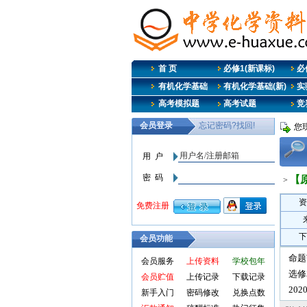
首 页
必修1(新课标)
必修
有机化学基础
有机化学基础(新)
实
高考模拟题
高考试题
竞
您
【
>
资
下
会员功能
命题
会员服务
上传资料
学校包年
选修
会员贮值
上传记录
下载记录
20
新手入门
密码修改
兑换点数