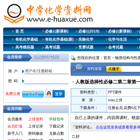
首 页
必修1(新课标)
必修1(2019)
必修2(新课标)
有机化学基础
有机化学基础(新)
实验化学
化学与生活
高考模拟题
高考试题
竞赛试题
会考试题
您现在的位置：
首页
>
物质结构与性质
资料搜索
人教版选择性必修二第二章第
>
资料类型：
PPT课件
来 源：
srtao上传
下载条件：
注册会员,花费6点
会员功能
自己上课的课件，内容两课时。根据
会员服务
上传资料
学校包年
会员贮值
上传记录
下载记录
『资料评论』
点击这里发表或查看更多
新手入门
密码修改
兑换点数
□ 好