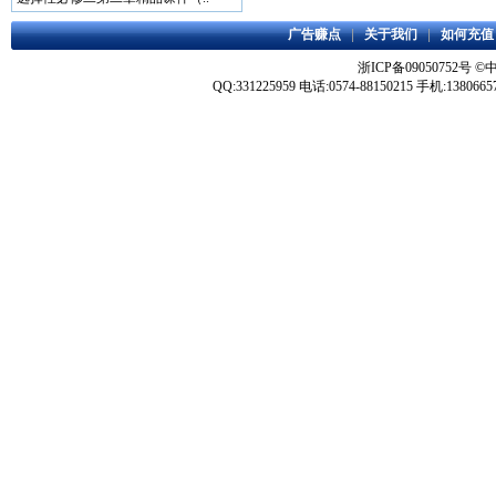
广告赚点
|
关于我们
|
如何充值
浙ICP备09050752号
©
QQ:331225959 电话:0574-88150215 手机:1380