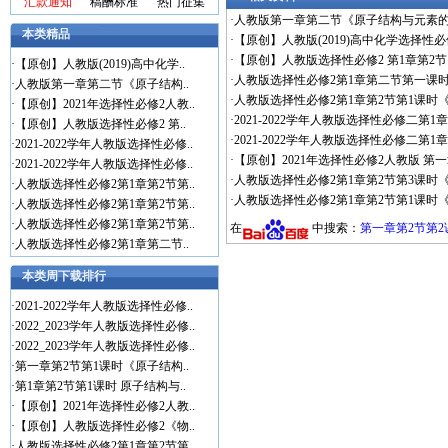
汇款通知
稿酬标准
热门征集
·
人教版第一章第二节《原子结构与元素的
本类精品
·
【原创】人教版(2019)高中化学选择性
·
【原创】人教版选择性必修2 第1章第2
·
【原创】人教版(2019)高中化学..
·
人教版选择性必修2第1章第二节第一课
·
人教版第一章第二节《原子结构..
·
人教版选择性必修2第1章第2节第1课时
·
【原创】2021年选择性必修2人教..
·
2021-2022学年人教版选择性必修二第
·
【原创】人教版选择性必修2 第..
·
2021-2022学年人教版选择性必修二第
·
2021-2022学年人教版选择性必修..
·
【原创】2021年选择性必修2人教版 
·
2021-2022学年人教版选择性必修..
·
人教版选择性必修2第1章第2节第3课时
·
人教版选择性必修2第1章第2节第..
·
人教版选择性必修2第1章第2节第1课时
·
人教版选择性必修2第1章第2节第..
·
人教版选择性必修2第1章第2节第..
在
中搜索：
第一章第2节第
·
人教版选择性必修2第1章第二节..
本类周下载排行
·
2021-2022学年人教版选择性必修..
·
2022_2023学年人教版选择性必修..
·
2022_2023学年人教版选择性必修..
·
第一章第2节第1课时《原子结构..
·
第1章第2节第1课时 原子结构与..
·
【原创】2021年选择性必修2人教..
·
【原创】人教版选择性必修2《物..
·
人教版选择性必修2第1章第2节第..