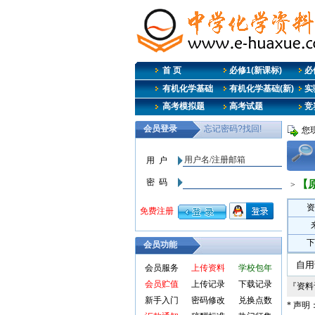
首 页
必修1(新课标)
必修
有机化学基础
有机化学基础(新)
实
高考模拟题
高考试题
竞
您
【
>
资
下
会员功能
自用
会员服务
上传资料
学校包年
会员贮值
上传记录
下载记录
『资
新手入门
密码修改
兑换点数
* 声