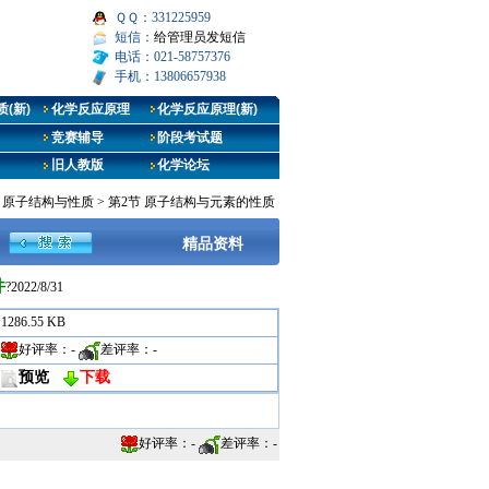
ＱＱ：331225959
短信：
给管理员发短信
电话：021-58757376
手机：13806657938
(新)
化学反应原理
化学反应原理(新)
竞赛辅导
阶段考试题
旧人教版
化学论坛
章 原子结构与性质
>
第2节 原子结构与元素的性质
精品资料
件
?2022/8/31
1286.55 KB
好评率：
-
差评率：
-
预览
下载
好评率：
-
差评率：
-