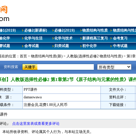
1(2019)
必修2(新课标)
必修2(2019)
物质结构与性质
物质结构与性质
验化学
化学与生活
化学与技术
新课程高三复习
会考复习
赛试题
会考试题
归类试题
初中化学
中考试题
现在的位置：
首页
>
物质结构与性质(新)
>
人教版(选择性必修2 物质结与性质)
>
第1
资料搜索
原创】人教版选择性必修2 第1章第2节《原子结构与元素的性质》课
料类型：
PPT课件
文件大小：
来 源：
damaowawa
资料点评：
载条件：
注册会员,花费1.00元人民币
下载链接：
课件
料评论』
点击这里发表或查看更多评论
明： 本站所收录资料、评论属其个人行为，与本站立场无关。