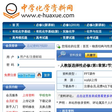
首 页
必修1(新课标)
必修1(2019)
必修2(新课标)
有机化学基础
有机化学基础(新)
实验化学
化学与生活
高考模拟题
高考试题
竞赛试题
会考试题
您现在的位置：
首页
>
物质结构与性质
资料搜索
人教版选择性必修2第1章第2节
>
资料类型：
PPT课件
来 源：
xsjdjd上传
下载条件：
注册会员,花费4点下
会员功能
会员服务
上传资料
学校包年
『资料评论』
点击这里发表或查看更多
会员贮值
上传记录
下载记录
* 声明： 本站所收录资料、评论属其个
新手入门
密码修改
兑换点数
> 相关资料