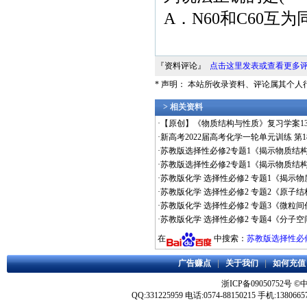
A．N60和C60互
『资料评论』
点击这里发表或查看更多
* 声明： 本站所收录资料、评论属其个
> 相关资料
·
【原创】《物质结构与性质》复习学案13-
·
新高考2022届高考化学一轮单元训练 第1
·
苏教版选择性必修2专题1《揭示物质结构
·
苏教版选择性必修2专题1《揭示物质结构
·
苏教版化学 选择性必修2 专题1《揭示物
·
苏教版化学 选择性必修2 专题2《原子结
·
苏教版化学 选择性必修2 专题3《微粒间
·
苏教版化学 选择性必修2 专题4《分子空
在
中搜索：
苏教版选择性必修
广告赚点
|
关于我们
|
如何充值
浙ICP备09050752号
©
QQ:331225959 电话:0574-88150215 手机:1380