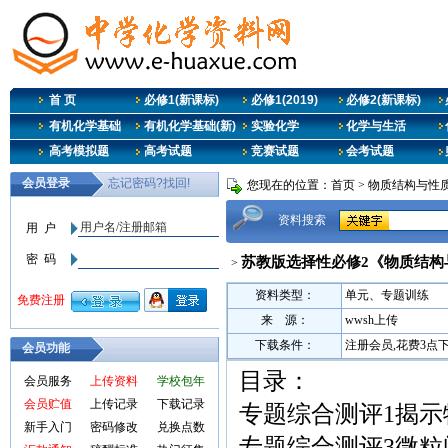
首 页
必修1(新课标)
必修1(2019)
必修2(新课标)
有机化学基础
有机化学基础(新)
实验化学
化学与生活
高考模拟题
高考试题
竞赛试题
会考试题
您现在的位置：
首页
>
物质结构与性质
资料搜索
苏教版选择性必修2《物质结构与
>
资料类型：
单元、专题训练
来 源：
wwsh上传
下载条件：
注册会员,花费3点
会员功能
目录：
会员服务
上传资料
学校包年
会员贮值
上传记录
下载记录
专题综合测评1揭示物
新手入门
密码修改
兑换点数
专题综合测评3微粒