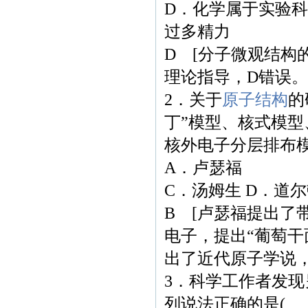
D．化学属于实验
过多精力
D [分子微观结构
理论指导，D错误。
2．关于
原子结构
的
丁”模型、核式模
核外电子分层排布
A．卢瑟福 
C．汤姆生 D．道
B [卢瑟福提出了
电子，提出“葡萄干
出了近代原子学说，
3．科学工作者发现
列说法正确的是( 