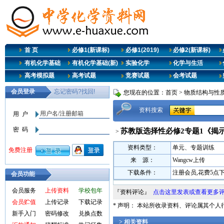
首 页
必修1(新课标)
必修1(2019)
必修2(新课标)
有机化学基础
有机化学基础(新)
实验化学
化学与生活
高考模拟题
高考试题
竞赛试题
会考试题
您现在的位置：
首页
>
物质结构与性质
资料搜索
苏教版选择性必修2专题1《揭示
>
资料类型：
单元、专题训练
来 源：
Wangcw上传
下载条件：
注册会员,花费5点
会员功能
会员服务
上传资料
学校包年
『资料评论』
点击这里发表或查看更多
会员贮值
上传记录
下载记录
* 声明： 本站所收录资料、评论属其个
新手入门
密码修改
兑换点数
> 相关资料