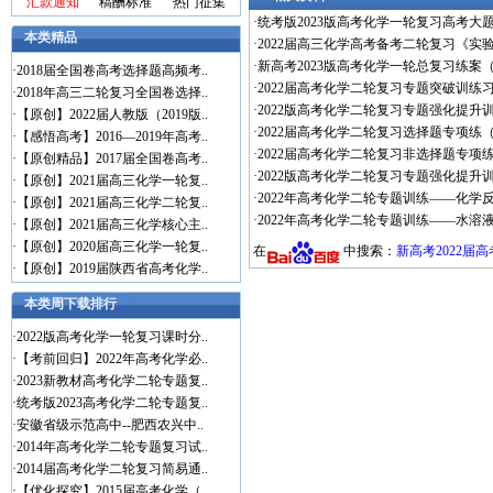
汇款通知
稿酬标准
热门征集
·
统考版2023版高考化学一轮复习高考大题
本类精品
·
2022届高三化学高考备考二轮复习《实
·
新高考2023版高考化学一轮总复习练案（共
·
2018届全国卷高考选择题高频考..
·
2022届高考化学二轮复习专题突破训练习
·
2018年高三二轮复习全国卷选择..
·
2022版高考化学二轮复习专题强化提升训练
·
【原创】2022届人教版（2019版..
·
2022届高考化学二轮复习选择题专项练（共
·
【感悟高考】2016—2019年高考..
·
2022届高考化学二轮复习非选择题专项练
·
【原创精品】2017届全国卷高考..
·
2022版高考化学二轮复习专题强化提升训
·
【原创】2021届高三化学一轮复..
·
2022年高考化学二轮专题训练——化学反
·
【原创】2021届高三化学二轮复..
·
2022年高考化学二轮专题训练——水溶液
·
【原创】2021届高三化学核心主..
·
【原创】2020届高三化学一轮复..
在
中搜索：
新高考2022届
·
【原创】2019届陕西省高考化学..
本类周下载排行
·
2022版高考化学一轮复习课时分..
·
【考前回归】2022年高考化学必..
·
2023新教材高考化学二轮专题复..
·
统考版2023高考化学二轮专题复..
·
安徽省级示范高中--肥西农兴中..
·
2014年高考化学二轮专题复习试..
·
2014届高考化学二轮复习简易通..
·
【优化探究】2015届高考化学（..