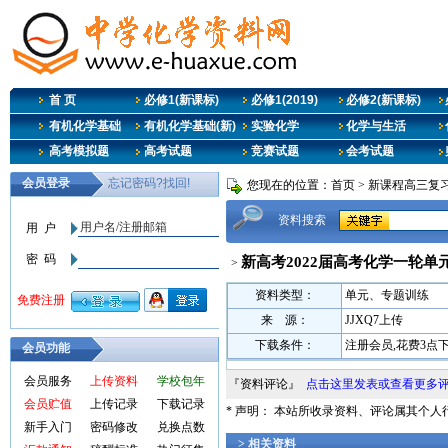
首 页
必修1(新课标)
必修1(2019)
必修2(新课标)
有机化学基础
有机化学基础(新)
实验化学
化学与生活
高考模拟题
高考试题
竞赛试题
会考试题
您现在的位置：
首页
>
新课程高三复
资料搜索
新高考2022届高考化学一轮单元
>
资料类型：
单元、专题训练
来 源：
JJXQ7上传
下载条件：
注册会员,花费3点
会员功能
会员服务
上传资料
学校包年
『资料评论』
点击这里发表或查看更多
会员贮值
上传记录
下载记录
* 声明： 本站所收录资料、评论属其个
新手入门
密码修改
兑换点数
> 相关资料