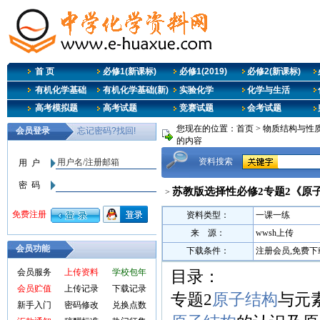
首 页
必修1(新课标)
必修1(2019)
必修2(新课标)
有机化学基础
有机化学基础(新)
实验化学
化学与生活
高考模拟题
高考试题
竞赛试题
会考试题
您现在的位置：
首页
>
物质结构与性质
的内容
资料搜索
苏教版选择性必修2专题2《原子
>
资料类型：
一课一练
来 源：
wwsh上传
会员功能
下载条件：
注册会员,免费下
会员服务
上传资料
学校包年
目录：
会员贮值
上传记录
下载记录
专题2
原子结构
与元
新手入门
密码修改
兑换点数