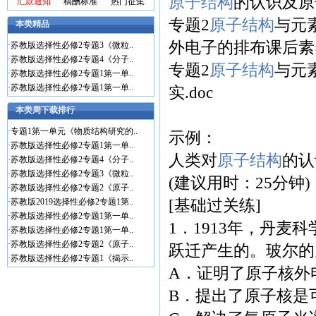
原子结构
的认识及原
汇款通知
稿酬标准
热门征集
专题2
原子结构
与元
本类精品
外电子的排布课后素养
·
苏教版选择性必修2专题3《微粒..
·
苏教版选择性必修2专题4《分子..
专题2
原子结构
与元
·
苏教版选择性必修2专题1第一单..
·
苏教版选择性必修2专题1第一单..
实.doc
本类周下载排行
·
专题1第一单元《物质结构研究的..
示例：
·
苏教版选择性必修2专题1第一单..
人类对
原子结构
的认
·
苏教版选择性必修2专题4《分子..
·
苏教版选择性必修2专题3《微粒..
(建议用时：25分钟)
·
苏教版选择性必修2专题2《原子..
[基础过关练]
·
苏教版2019选择性必修2专题1第..
·
苏教版选择性必修2专题1第一单..
1．1913年，丹
·
苏教版选择性必修2专题1第一单..
·
苏教版选择性必修2专题2《原子..
跃迁产生的。玻尔的
·
苏教版选择性必修2专题1《揭示..
A．证明了原子核外
B．提出了原子核是