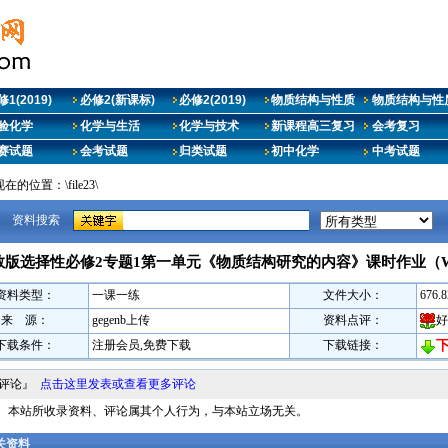
1(2019)
必修2(新课标)
必修2(2019)
物质结构与性质
物质结构与性质
验化学
化学与生活
化学与技术
新课程高三复习
会考复习
赛试题
会考试题
归类试题
初中化学
中考试题
在的位置：\file23\
资料搜索
教版选择性必修2专题1第一单元《物质结构研究的内容》课时作业（Wo
资料类型：
一课一练
文件大小：
676.
来 源：
gegenb上传
资料点评：
好
下载条件：
注册会员,免费下载
下载链接：
料评论』
点击这里发表或查看更多评论
明： 本站所收录资料、评论属其个人行为，与本站立场无关。
相关资料