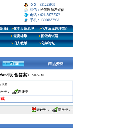
ＱＱ：331225959
短信：
给管理员发短信
电话：021-58757376
手机：13806657938
(新)
化学反应原理
化学反应原理(新)
竞赛辅导
阶段考试题
旧人教版
化学论坛
精品资料
rd版 含答案）
?2022/3/1
82 KB
评率：
-
差评率：
-
下载
好评率：
-
差评率：
-