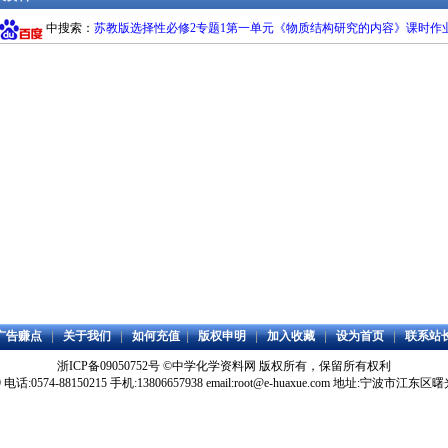
中搜索：
苏教版选择性必修2专题1第一单元《物质结构研究的内容》课时作业（
广告赚点
|
关于我们
|
如何充值
|
版权申明
|
加入收藏
|
设为首页
|
联系站
浙ICP备09050752号
©
中学化学资料网
版权所有，保留所有权利
59 电话:0574-88150215 手机:13806657938 email:root@e-huaxue.com 地址:宁波市江