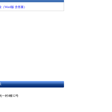
Word版 含答案）
长
东区曙光一村4幢12号