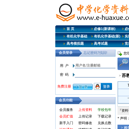
首 页
必修1(新课标)
必修
有机化学基础
有机化学基础(新)
实
高考模拟题
高考试题
竞
您现
苏
>
会员功能
会员服务
上传资料
学校包年
『资
会员贮值
上传记录
下载记录
* 声
新手入门
密码修改
兑换点数
> 