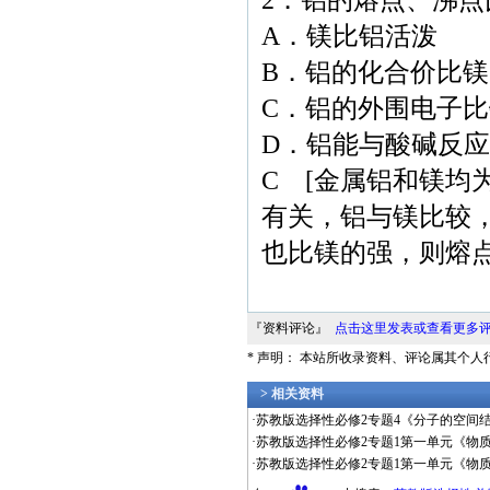
2．铝的熔点、沸点
A．镁比铝活泼
B．铝的化合价比镁
C．铝的外围电子
D．铝能与酸碱反应
C [金属铝和镁均
有关，铝与镁比较
也比镁的强，则熔点
『资料评论』
点击这里发表或查看更多
* 声明： 本站所收录资料、评论属其个
> 相关资料
·
苏教版选择性必修2专题4《分子的空间结
·
苏教版选择性必修2专题1第一单元《物质
·
苏教版选择性必修2专题1第一单元《物质