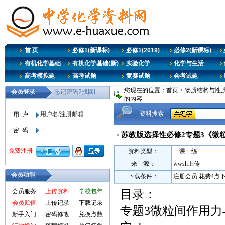
首 页
必修1(新课标)
必修1(2019)
必修2(新课标)
有机化学基础
有机化学基础(新)
实验化学
化学与生活
高考模拟题
高考试题
竞赛试题
会考试题
您现在的位置：
首页
>
物质结构与性质
的内容
资料搜索
苏教版选择性必修2专题3《微粒
>
资料类型：
一课一练
来 源：
wwsh上传
会员功能
下载条件：
注册会员,花费4点
会员服务
上传资料
学校包年
目录：
会员贮值
上传记录
下载记录
专题3微粒间作用力
新手入门
密码修改
兑换点数