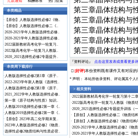
汇款通知
稿酬标准
热门征集
第三章晶体结构与性质
本类精品
第三章晶体结构与性质
·
【原创】人教版选择性必修2《物..
·
【原创】人教版选择性必修二《..
第三章晶体结构与性
·
2020-2021学年人教版选择性必修..
·
2020-2021学年人教版选择性必修..
第三章晶体结构与性质
·
2022届新教材高考化学一轮复习..
第三章晶体结构与性质
·
2022版高考化学一轮复习人教版..
·
2020_2021选择性必修2专题提升..
『资料评论』
点击这里发表或查看更多
本类周下载排行
□
[好评]
本份资料既有课件又有对应的
·
人教版选择性必修2第1章《原子..
* 声明： 本站所收录资料、评论属其个
·
2022-2023学年新人教版《选择性..
·
人教版选择性必修2第1章《原子..
> 相关资料
·
2021_2022学年人教版选择性必修..
·
2022届新教材高考化学一轮复习第十二
·
第一章《原子结构与性质》知识..
·
2022版高考化学一轮复习人教版《物质结
·
人教版2019选择性必修2第一章《..
·
2020_2021选择性必修2专题提升训练
·
人教版2019选择性必修2第一章《..
·
【原创】人教版选择性必修二《物质结构
·
【原创】2023年高二化学期末复..
·
【原创】人教版选择性必修2《物质结构与
·
2023年人教版选择性必修2《物质..
·
2020-2021学年人教版选择性必修2《
·
选择性必修2物质结构与性质必背..
·
2020-2021学年人教版选择性必修二《