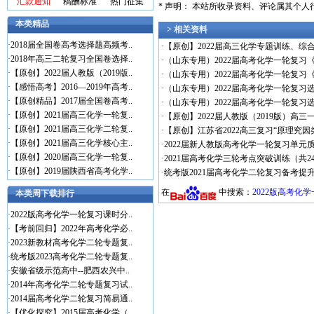
汇款通知
稿酬标准
热门征集
* 声明： 本站所收录资料、评论属其个
本类精品
> 相关资料
·
2018届全国卷高考选择题高频考..
·
【原创】2022届高三化学专题训练、综合
·
2018年高三二轮复习全国卷选择..
·
（山东专用）2022届高考化学一轮复习
·
【原创】2022届人教版（2019版..
·
（山东专用）2022届高考化学一轮复习
·
【感悟高考】2016—2019年高考..
·
（山东专用）2022届高考化学一轮复习
·
【原创精品】2017届全国卷高考..
·
（山东专用）2022届高考化学一轮复习
·
【原创】2021届高三化学一轮复..
·
【原创】2022届人教版（2019版）高
·
【原创】2021届高三化学二轮复..
·
【原创】江苏省2022高三复习“原理究因类
·
【原创】2021届高三化学核心主..
·
2022届新人教版高考化学一轮复习单元质检
·
【原创】2020届高三化学一轮复..
·
2021届高考化学三轮考点突破训练（共24
·
【原创】2019届陕西省高考化学..
·
统考版2021届高考化学二轮复习备考提升
在
中搜索：
2022版高考化
本类周下载排行
·
2022版高考化学一轮复习课时分..
·
【考前回归】2022年高考化学必..
·
2023新教材高考化学二轮专题复..
·
统考版2023高考化学二轮专题复..
·
安徽省级示范高中--肥西农兴中..
·
2014年高考化学二轮专题复习试..
·
2014届高考化学二轮复习简易通..
·
【优化探究】2015届高考化学（..