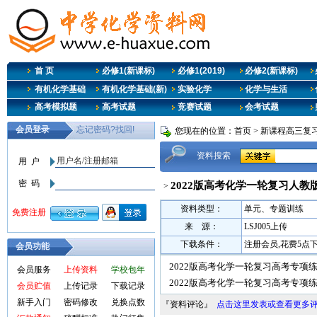
首 页
必修1(新课标)
必修1(2019)
必修2(新课标)
有机化学基础
有机化学基础(新)
实验化学
化学与生活
高考模拟题
高考试题
竞赛试题
会考试题
您现在的位置：
首页
>
新课程高三复
资料搜索
2022版高考化学一轮复习人教
>
资料类型：
单元、专题训练
来 源：
LSJ005上传
下载条件：
注册会员,花费5点
会员功能
2022版高考化学一轮复习高考专项练
会员服务
上传资料
学校包年
2022版高考化学一轮复习高考专项练
会员贮值
上传记录
下载记录
新手入门
密码修改
兑换点数
『资料评论』
点击这里发表或查看更多