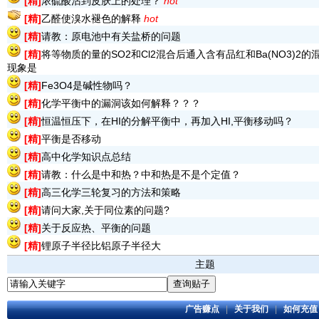
[精]
浓硫酸沾到皮肤上的处理？
hot
[精]
乙醛使溴水褪色的解释
hot
[精]
请教：原电池中有关盐桥的问题
[精]
将等物质的量的SO2和Cl2混合后通入含有品红和Ba(NO3)2的
现象是
[精]
Fe3O4是碱性物吗？
[精]
化学平衡中的漏洞该如何解释？？？
[精]
恒温恒压下，在HI的分解平衡中，再加入HI,平衡移动吗？
[精]
平衡是否移动
[精]
高中化学知识点总结
[精]
请教：什么是中和热？中和热是不是个定值？
[精]
高三化学三轮复习的方法和策略
[精]
请问大家,关于同位素的问题?
[精]
关于反应热、平衡的问题
[精]
锂原子半径比铝原子半径大
主题
广告赚点
|
关于我们
|
如何充值