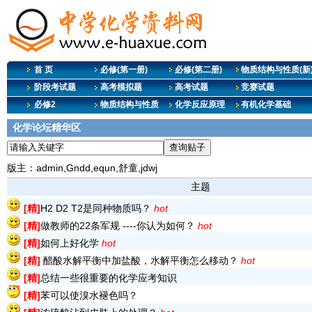
首 页
必修(第一册)
必修(第二册)
物质结构与性质(新
阶段考试题
高考模拟题
高考试题
竞赛试题
必修2
物质结构与性质
化学反应原理
有机化学基础
化学论坛精华区
版主：admin,Gndd,equn,舒童,jdwj
主题
[精]
H2 D2 T2是同种物质吗？
hot
[精]
做教师的22条军规 ----你认为如何？
hot
[精]
如何上好化学
hot
[精]
醋酸水解平衡中加盐酸，水解平衡怎么移动？
hot
[精]
总结一些很重要的化学应考知识
[精]
苯可以使溴水褪色吗？