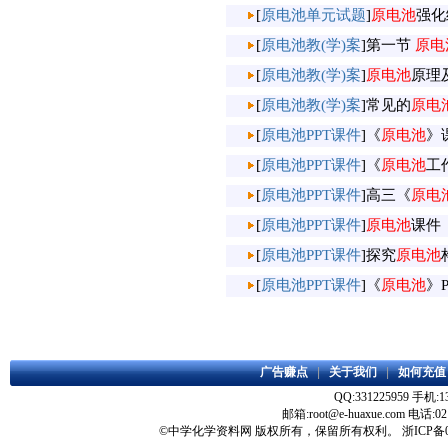
[
原电池单元试题
]
原电池
强化
[
原电池教(学)案
]
第一节
原电
[
原电池教(学)案
]
原电池
原理
[
原电池教(学)案
]
常见的
原电
[
原电池PPT课件
]
《
原电池
》
[
原电池PPT课件
]
《
原电池
工
[
原电池PPT课件
]
高三《
原电
[
原电池PPT课件
]
原电池
课件
[
原电池PPT课件
]
探究
原电池
[
原电池PPT课件
]
《
原电池
》
广告赚点
|
关于我们
|
如何充值
QQ:331225959 手机:13
邮箱:root@e-huaxue.com 电话:02
©
中学化学资料网
版权所有，保留所有权利。
浙ICP备0