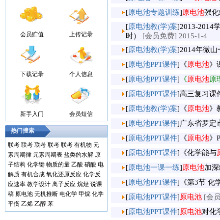
[
原电池专题训练
]
原电池
强化
[
原电池教(学)案
]
2013-2
会员贮值
上传记录
时）
[会员免费] 2015-1-4
[
原电池教(学)案
]
2014年微
[
原电池PPT课件
]
《
原电池
》
下载记录
个人信息
[
原电池PPT课件
]
《
原电池
原
[
原电池PPT课件
]
高三复习课
[
原电池教(学)案
]
《
原电池
》
新手入门
会员短信
[
原电池PPT课件
]
广东省罗定
热门搜索
[
原电池PPT课件
]
《
原电池
》
联考
联考
联考
联考
联考
有机物
元
[
原电池PPT课件
]
《化学能与
素周期律
元素周期表
盐类的水解
原
子结构
化学键
物质的量
乙酸
硝酸
电
[
原电池一课一练
]
原电池
加深
解质
有机合成
氧化还原反应
化学反
[
原电池PPT课件
]
《第3节 
应速率
教学设计
离子反应
烷烃
说课
稿
原电池
无机推断
电化学
甲烷
化学
[
原电池PPT课件
]
原电池
[会员
平衡
乙烯
乙醇
苯
[
原电池PPT课件
]
原电池
对化