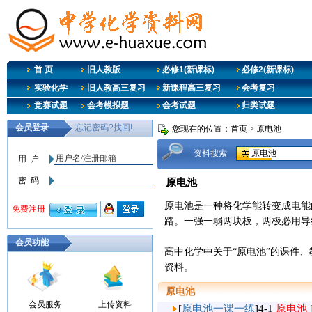
首 页
旧人教版
必修1(新课标)
必修2(新课标)
实验化学
旧人教高三复习
新课程高三复习
会考复习
竞赛试题
会考模拟题
会考试题
归类试题
您现在的位置：
首页
>
原电池
资料搜索
原电池
原电池是一种将化学能转变成电能
路。一强一弱两块板，两极必用导
会员功能
高中化学中关于“原电池”的课件
资料。
原电池
会员服务
上传资料
[
原电池一课一练
]
4-1
原电池