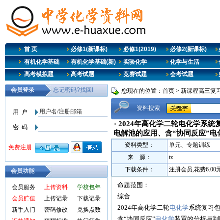
首 页
必修1(新课标)
必修1(2019)
必修2(新课标)
有机化学基础
有机化学基础(新)
实验化学
化学与生活
高考模拟题
高考试题
竞赛试题
会考试题
您现在的位置：
首页
>
新课程高三复
资料搜索
2024年高化学二轮电化学系
>
电解池的应用、含“协同反应”电
资料类型：
单元、专题训练
来 源：
tz
下载条件：
注册会员,花费6.0
会员功能
命题范围：
会员服务
上传资料
学校包年
综合
会员贮值
上传记录
下载记录
2024年高化学二轮
电化学
系统复习
新手入门
密码修改
兑换点数
含“协同反应”
电化学
装置的分析与判