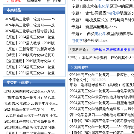
汇款通知
稿酬标准
热门征集
专题1 膜技术在
电化学
原理中的应用.d
本类精品
专题2 含“协同反应”
电化学
装置的分
·
2024届高三化学一轮复习——25..
专题3 电极反应式的书写与简单计算.
·
2024年高三化学二轮复习——反..
专题4 新型高能电池.docx
·
2024届高三化学选择题专题训练..
专题五 两类
电化学
模型的理解与应用
·
【原创】2024届高三化学一轮复..
电化学
综合检测.docx
·
【原创】2022届人教版（2019版..
·
（原创）三新背景下的新高考选..
『资料评论』
点击这里发表或查看更多
·
【精品】2019版高考化学总复习..
* 声明： 本站所收录资料、评论属其个
·
【全国通用】2019版高考化学《..
·
【原创】2024届高三化学一轮复..
> 相关资料
·
【原创】2021届高三化学一轮复..
·
2024年高三化学二轮复习——反应热
个原创文件）
2024/3/26
本类周下载排行
·
甲卷，选择题考前练习（共8套）答案及解
·
2024届高三化学一轮复习——电化学装
·
北师大南湖附校2012高三化学第..
·
2024届高三化学最爱考的选择题专题训
·
（08年高考第一轮复习）第八章..
·
2024届高三化学一轮复习——新型电
·
江西吉水县2015-2016学年度高三..
·
2024届高三化学选择题专题训练（共1
·
2024届高三化学一轮复习——电..
·
高中化学总复习——锂电池与锂离子电
·
[2011届新高三化学一轮总复习优..
·
【原创】2024届高三化学一轮复习微
·
2015届江苏省镇江实验高中高考..
·
2024届高三化学一轮复习——25个高
·
2018届浙江省高考化学总复习课..
·
【原创】2024届高三化学一轮复习——反
·
【原创】2018年北京高中化学一..