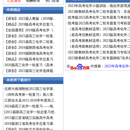
汇款通知
稿酬标准
热门征集
·
2023年高考化学小题训练：电化学原理及
本类精品
·
2023新教材高考化学二轮专题复习：非选
·
统考版2023高考化学二轮专题复习考前非
·
【原创】2022届人教版（2019版..
·
统考版2023高考化学二轮专题复习考前选
·
【精品】2019版高考化学总复习..
·
（老高考旧教材适用）2023版高考化学二
·
【全国通用】2019版高考化学《..
·
（老高考旧教材适用）2023版高考化学二
·
【原创】2021届高三化学一轮复..
·
（老高考新教材适用）2023版高考化学二
·
【原创】2021届高三化学二轮复..
·
（老高考新教材适用）2023版高考化学二
·
【原创】2019届陕西省高考化学..
·
2023新教材高考化学二轮专题复习专练5
·
【原创】2019届陕西省高考化学..
·
2023新教材高考化学二轮专题精练7化学
·
【精品】2019版高考化学总复习..
·
2020届高三化学一轮复习《高考..
在
中搜索：
2023年高考化
·
【原创】2023届高三化学选择题..
本类周下载排行
·
北师大南湖附校2012高三化学第..
·
（08年高考第一轮复习）第八章..
·
江西吉水县2015-2016学年度高三..
·
2024届高三化学一轮复习——电..
·
[2011届新高三化学一轮总复习优..
·
2015届江苏省镇江实验高中高考..
·
2018届浙江省高考化学总复习课..
·
【原创】2018年北京高中化学一..