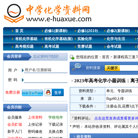
首 页
必修1(新课标)
必修1(2019)
必修2(新课标)
有机化学基础
有机化学基础(新)
实验化学
化学与生活
高考模拟题
高考试题
竞赛试题
会考试题
您现在的位置：
首页
>
新课程高三复
资料搜索
2023年高考化学小题训练：离
>
资料类型：
单元、专题训练
来 源：
fhgz60上传
下载条件：
注册会员,花费3点
会员功能
会员服务
上传资料
学校包年
『资料评论』
点击这里发表或查看更多
会员贮值
上传记录
下载记录
* 声明： 本站所收录资料、评论属其个
新手入门
密码修改
兑换点数
> 相关资料