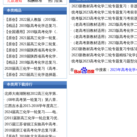
汇款通知
稿酬标准
热门征集
·
2023新教材高考化学二轮专题复习：非选
本类精品
·
统考版2023高考化学二轮专题复习考前非
·
统考版2023高考化学二轮专题复习考前选
·
【原创】2022届人教版（2019版..
·
（老高考旧教材适用）2023版高考化学二
·
【精品】2019版高考化学总复习..
·
（老高考旧教材适用）2023版高考化学二
·
【全国通用】2019版高考化学《..
·
（老高考新教材适用）2023版高考化学二
·
【原创】2021届高三化学一轮复..
·
（老高考新教材适用）2023版高考化学二
·
【原创】2021届高三化学二轮复..
·
2023新教材高考化学二轮专题复习专练5
·
【原创】2019届陕西省高考化学..
·
2023新教材高考化学二轮专题精练7化学
·
【原创】2019届陕西省高考化学..
·
统考版2023高考化学二轮专题复习题型分
·
【精品】2019版高考化学总复习..
·
2020届高三化学一轮复习《高考..
在
中搜索：
2023年高考化
·
【原创】2023届高三化学选择题..
本类周下载排行
·
北师大南湖附校2012高三化学第..
·
（08年高考第一轮复习）第八章..
·
江西吉水县2015-2016学年度高三..
·
2024届高三化学一轮复习——电..
·
[2011届新高三化学一轮总复习优..
·
2015届江苏省镇江实验高中高考..
·
2018届浙江省高考化学总复习课..
·
【原创】2018年北京高中化学一..