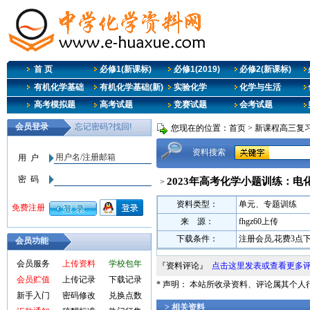
首 页
必修1(新课标)
必修1(2019)
必修2(新课标)
有机化学基础
有机化学基础(新)
实验化学
化学与生活
高考模拟题
高考试题
竞赛试题
会考试题
您现在的位置：
首页
>
新课程高三复
资料搜索
2023年高考化学小题训练：电
>
资料类型：
单元、专题训练
来 源：
fhgz60上传
下载条件：
注册会员,花费3点
会员功能
会员服务
上传资料
学校包年
『资料评论』
点击这里发表或查看更多
会员贮值
上传记录
下载记录
* 声明： 本站所收录资料、评论属其个
新手入门
密码修改
兑换点数
> 相关资料