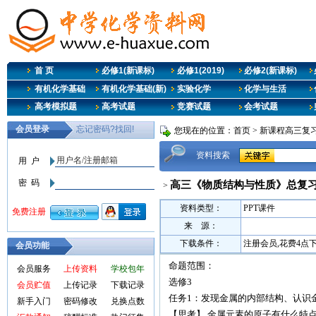
首 页
必修1(新课标)
必修1(2019)
必修2(新课标)
有机化学基础
有机化学基础(新)
实验化学
化学与生活
高考模拟题
高考试题
竞赛试题
会考试题
您现在的位置：
首页
>
新课程高三复
资料搜索
高三《物质结构与性质》总复习
>
资料类型：
PPT课件
来 源：
下载条件：
注册会员,花费4点
会员功能
命题范围：
会员服务
上传资料
学校包年
选修3
会员贮值
上传记录
下载记录
任务1：发现金属的内部结构、认识
新手入门
密码修改
兑换点数
【思考】 金属元素的原子有什么特