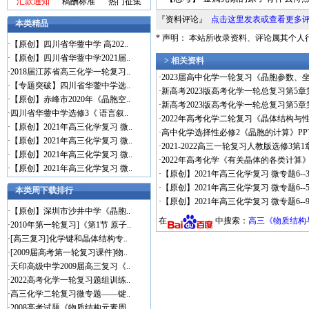
汇款通知
稿酬标准
热门征集
『资料评论』
点击这里发表或查看更多
本类精品
* 声明： 本站所收录资料、评论属其个
·
【原创】四川省华蓥中学 高202..
·
【原创】四川省华蓥中学2021届..
> 相关资料
·
2018届江苏省高三化学一轮复习..
·
2023届高中化学一轮复习《晶胞参数、
·
【专题突破】四川省华蓥中学选..
·
新高考2023版高考化学一轮总复习第5
·
【原创】赤峰市2020年《晶胞空..
·
新高考2023版高考化学一轮总复习第5
·
四川省华蓥中学选修3《 语言叙..
·
2022年高考化学二轮复习《晶体结构与性
·
【原创】2021年高三化学复习 微..
·
高中化学选择性必修2《晶胞的计算》PP
·
【原创】2021年高三化学复习 微..
·
2021-2022高三一轮复习人教版选修3
·
【原创】2021年高三化学复习 微..
·
2022年高考化学《有关晶体的各类计算
·
【原创】2021年高三化学复习 微..
·
【原创】2021年高三化学复习 微专题6-
·
【原创】2021年高三化学复习 微专题6-
本类周下载排行
·
【原创】2021年高三化学复习 微专题6-
·
【原创】深圳市沙井中学《晶胞..
在
中搜索：
高三《物质结构
·
2010年第一轮复习]《第1节 原子..
·
[高三复习]化学键和晶体结构专..
·
[2009届高考第一轮复习课件]物..
·
天印高级中学2009届高三复习《..
·
2022高考化学一轮复习题组训练..
·
高三化学二轮复习微专题——键..
·
2008高考试题《物质结构元素周..