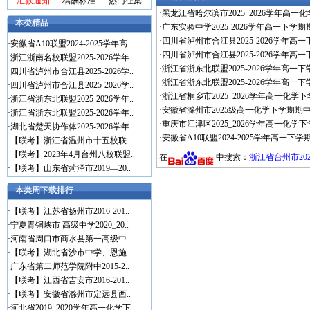
汇款通知
稿酬标准
热门征集
·
黑龙江省哈尔滨市2025_2026学年高一
本类精品
·
广东实验中学2025-2026学年高一下学
·
四川省泸州市合江县2025-2026学年
·
安徽省A10联盟2024-2025学年高..
·
四川省泸州市合江县2025-2026学年高
·
浙江浙南名校联盟2025-2026学年..
·
浙江省浙东北联盟2025-2026学年高一下
·
四川省泸州市合江县2025-2026学..
·
浙江省浙东北联盟2025-2026学年高一下
·
四川省泸州市合江县2025-2026学..
·
浙江省桐乡市2025_2026学年高一化
·
浙江省浙东北联盟2025-2026学年..
·
安徽省滁州市2025级高一化学下学期期中
·
浙江省浙东北联盟2025-2026学年..
·
重庆市江津区2025_2026学年高一化学
·
湖北省楚天协作体2025-2026学年..
·
安徽省A10联盟2024-2025学年高一下
·
【联考】浙江省温州市十五校联..
·
【联考】2023年4月台州八校联盟..
在
中搜索：
浙江省台州市202
·
【联考】山东省菏泽市2019—20..
本类周下载排行
·
【联考】江苏省扬州市2016-201..
·
宁夏青铜峡市 高级中学2020_20..
·
河南省周口市商水县第一高级中..
·
【联考】湖北省沙市中学、恩施..
·
广东省第二师范学院附中2015-2..
·
【联考】江西省吉安市2016-201..
·
【联考】安徽省滁州市定远县西..
·
河北省2019_2020学年高一化学下..