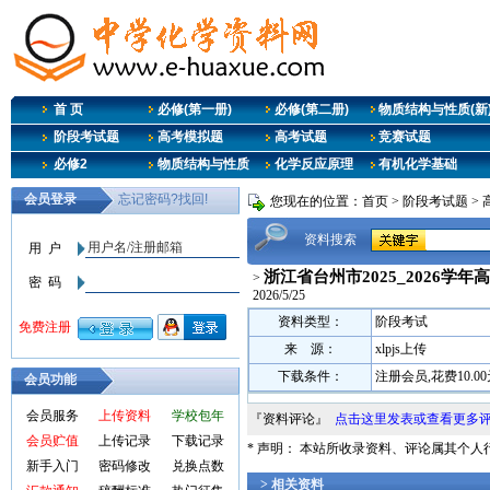
首 页
必修(第一册)
必修(第二册)
物质结构与性质(新
阶段考试题
高考模拟题
高考试题
竞赛试题
必修2
物质结构与性质
化学反应原理
有机化学基础
您现在的位置：
首页
>
阶段考试题
>
资料搜索
浙江省台州市2025_2026学
>
2026/5/25
资料类型：
阶段考试
来 源：
xlpjs上传
下载条件：
注册会员,花费10.0
会员功能
会员服务
上传资料
学校包年
『资料评论』
点击这里发表或查看更多
会员贮值
上传记录
下载记录
* 声明： 本站所收录资料、评论属其个
新手入门
密码修改
兑换点数
> 相关资料