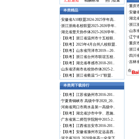
汇款通知
稿酬标准
热门征集
·
重庆市
本类精品
·
安徽省
·
湖北省
·
安徽省A10联盟2024-2025学年高..
·
浙江浙
·
浙江浙南名校联盟2025-2026学年..
·
山东省
·
湖北省楚天协作体2025-2026学年..
·
辽宁省
·
【联考】浙江省温州市十五校联..
·
重庆市
·
【联考】2023年4月台州八校联盟..
·
浙江省
·
【联考】山东省菏泽市2019—20..
·
四川省
·
【联考】浙江省台州市联谊五校..
·
吉林省
·
【联考】湖北省孝感市2018-201..
·
山东省济南市名校协作体2025-2..
在
·
【联考】浙江省衢温“5+1”联盟..
本类周下载排行
·
【联考】江苏省扬州市2016-201..
·
宁夏青铜峡市 高级中学2020_20..
·
河南省周口市商水县第一高级中..
·
【联考】湖北省沙市中学、恩施..
·
广东省第二师范学院附中2015-2..
·
【联考】江西省吉安市2016-201..
·
【联考】安徽省滁州市定远县西..
·
河北省2019_2020学年高一化学下..