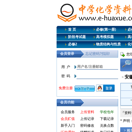
首 页
必修(第一册)
必
阶段考试题
高考模拟题
高
必修2
物质结构与性质
化
您
安
>
会员功能
会员服务
上传资料
学校包年
『资
会员贮值
上传记录
下载记录
* 声
新手入门
密码修改
兑换点数
> 