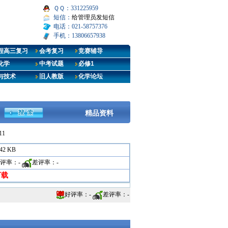
ＱＱ：331225959
短信：
给管理员发短信
电话：021-58757376
手机：13806657938
程高三复习
会考复习
竞赛辅导
化学
中考试题
必修1
与技术
旧人教版
化学论坛
精品资料
11
.42 KB
评率：
-
差评率：
-
下载
好评率：
-
差评率：
-