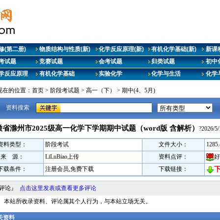
修(第二册)
物质结构与性质(新)
化学反应原理(新)
有机化学基础(新)
新课
考试题
竞赛试题
会考试题
归类试题
初中
学反应原理
有机化学基础
实验化学
化学与生活
化学
现在的位置：
首页
>
阶段考试题
>
高一（下）
>
期中(4、5月)
资料搜索
徽省滁州市2025级高一化学下学期期中试题（word版 含解析）
?2026/5/
资料类型：
阶段考试
文件大小：
1285
来 源：
LiLuBiao上传
资料点评：
好
下载条件：
注册会员,免费下载
下载链接：
料评论』
点击这里发表或查看更多评论
明： 本站所收录资料、评论属其个人行为，与本站立场无关。
相关资料