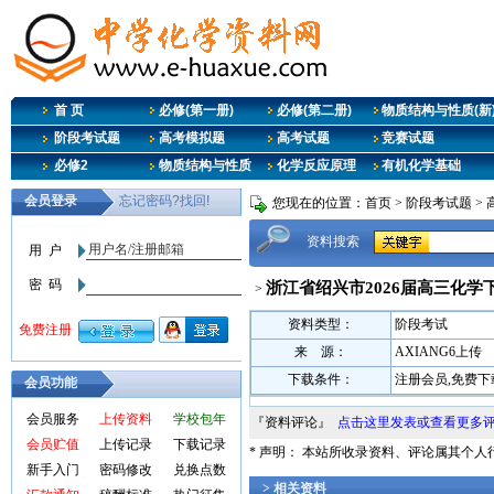
首 页
必修(第一册)
必修(第二册)
物质结构与性质(新
阶段考试题
高考模拟题
高考试题
竞赛试题
必修2
物质结构与性质
化学反应原理
有机化学基础
您现在的位置：
首页
>
阶段考试题
>
资料搜索
浙江省绍兴市2026届高三化学
>
资料类型：
阶段考试
来 源：
AXIANG6上传
下载条件：
注册会员,免费下
会员功能
会员服务
上传资料
学校包年
『资料评论』
点击这里发表或查看更多
会员贮值
上传记录
下载记录
* 声明： 本站所收录资料、评论属其个
新手入门
密码修改
兑换点数
> 相关资料