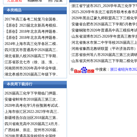
汇款通知
稿酬标准
热门征集
·
浙江省宁波市2025_2026学年高三化学
本类精品
·
2025-2026学年东北三省四市联考长春
·
2026年黑吉辽蒙九师联盟高三下三模化学
·
2017年高三备考二轮复习全国卷..
·
安徽省合肥市2026届高三下学期5月教
·
【原创】2023届北京新高考模拟..
·
安徽铜陵市2026年普通高中高三模拟考试
·
【原创】2018年北京高考押题卷..
·
山东省淄博市2025-2026学年度高三
·
【原创】2018年北京高考押题卷..
·
河北省衡水市第二中学等校2026届高三
·
2024年上海市高三化学各区二模..
·
河南省豫西北教研联盟（平许济洛四市）20
·
四川宜宾市普通高中2026届高三..
·
江苏省徐州等八市2026届高三第三次调研
·
湖北省新八校2026届高三下学期..
·
山东省滨州市2026届高三下学期二模化学
·
江苏省苏北七市（徐、连、淮、..
·
河南郑州市2026年高中毕业年级..
在
中搜索：
浙江省绍兴市20
·
湖北孝感市2026届高三年级下学..
本类周下载排行
·
2026届高三化学下学期临门押题..
·
安徽省蚌埠市2018届高三第三次..
·
2020年高考化学5月份预测考试试..
·
上海市徐汇区2022-2023学年高三..
·
新疆维吾尔自治区2018届高三第..
·
四川省南充高中2020届高三4月月..
·
广西桂林、崇左、贺州市2020届..
·
2020年普通高等学校招生全国统..