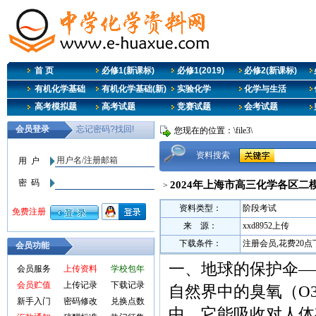
首 页
必修1(新课标)
必修1(2019)
必修2(新课标)
有机化学基础
有机化学基础(新)
实验化学
化学与生活
高考模拟题
高考试题
竞赛试题
会考试题
您现在的位置：\file3\
资料搜索
2024年上海市高三化学各区二
>
资料类型：
阶段考试
来 源：
xxd8952上传
下载条件：
注册会员,花费20
会员功能
一、地球的保护伞—
会员服务
上传资料
学校包年
会员贮值
上传记录
下载记录
自然界中的臭氧（O3
新手入门
密码修改
兑换点数
中，它能吸收对人体