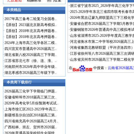
汇款通知
稿酬标准
热门征集
·
浙江省宁波市2025_2026学年高三化学
本类精品
·
2025-2026学年东北三省四市联考长春
·
2026年黑吉辽蒙九师联盟高三下三模化学
·
2017年高三备考二轮复习全国卷..
·
安徽省合肥市2026届高三下学期5月教
·
【原创】2023届北京新高考模拟..
·
安徽铜陵市2026年普通高中高三模拟考试
·
【原创】2018年北京高考押题卷..
·
山东省淄博市2025-2026学年度高三
·
【原创】2018年北京高考押题卷..
·
河北省衡水市第二中学等校2026届高三
·
2024年上海市高三化学各区二模..
·
河南省豫西北教研联盟（平许济洛四市）20
·
四川宜宾市普通高中2026届高三..
·
江苏省徐州等八市2026届高三第三次调研
·
湖北省新八校2026届高三下学期..
·
山东省滨州市2026届高三下学期二模化学
·
江苏省苏北七市（徐、连、淮、..
·
河南郑州市2026年高中毕业年级..
在
中搜索：
云南省2026届
·
湖北孝感市2026届高三年级下学..
本类周下载排行
·
2026届高三化学下学期临门押题..
·
安徽省蚌埠市2018届高三第三次..
·
2020年高考化学5月份预测考试试..
·
上海市徐汇区2022-2023学年高三..
·
新疆维吾尔自治区2018届高三第..
·
四川省南充高中2020届高三4月月..
·
广西桂林、崇左、贺州市2020届..
·
2020年普通高等学校招生全国统..