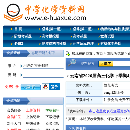
首 页
必修(第一册)
必修(第二册)
物质结构与性质(新
阶段考试题
高考模拟题
高考试题
竞赛试题
必修2
物质结构与性质
化学反应原理
有机化学基础
您现在的位置：
首页
>
阶段考试题
>
资料搜索
云南省2026届高三化学下学期
>
资料类型：
阶段考试
来 源：
zungl123上传
下载条件：
注册会员,免费下
会员功能
会员服务
上传资料
学校包年
『资料评论』
点击这里发表或查看更多
会员贮值
上传记录
下载记录
* 声明： 本站所收录资料、评论属其个
新手入门
密码修改
兑换点数
> 相关资料