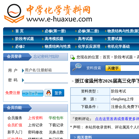
首 页
必修(第一册)
必修(第二册)
物质结构与性质(新
阶段考试题
高考模拟题
高考试题
竞赛试题
必修2
物质结构与性质
化学反应原理
有机化学基础
您现在的位置：
首页
>
阶段考试题
>
资料搜索
浙江省温州市2026届高三化学
>
资料类型：
阶段考试
来 源：
cfangliang上传
下载条件：
注册会员,免费下
会员功能
会员服务
上传资料
学校包年
『资料评论』
点击这里发表或查看更多
会员贮值
上传记录
下载记录
* 声明： 本站所收录资料、评论属其个
新手入门
密码修改
兑换点数
> 相关资料