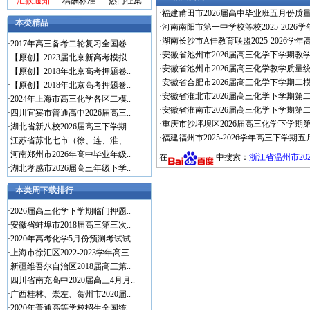
汇款通知
稿酬标准
热门征集
·
福建莆田市2026届高中毕业班五月份质
本类精品
·
河南南阳市第一中学校等校2025-202
·
湖南长沙市A佳教育联盟2025-2026学
·
2017年高三备考二轮复习全国卷..
·
安徽省池州市2026届高三化学下学期教学
·
【原创】2023届北京新高考模拟..
·
安徽省池州市2026届高三化学教学质量统
·
【原创】2018年北京高考押题卷..
·
安徽省合肥市2026届高三化学下学期二模
·
【原创】2018年北京高考押题卷..
·
安徽省淮北市2026届高三化学下学期第二
·
2024年上海市高三化学各区二模..
·
安徽省淮南市2026届高三化学下学期第二
·
四川宜宾市普通高中2026届高三..
·
重庆市沙坪坝区2026届高三化学下学期第
·
湖北省新八校2026届高三下学期..
·
福建福州市2025-2026学年高三下学期
·
江苏省苏北七市（徐、连、淮、..
·
河南郑州市2026年高中毕业年级..
在
中搜索：
浙江省温州市20
·
湖北孝感市2026届高三年级下学..
本类周下载排行
·
2026届高三化学下学期临门押题..
·
安徽省蚌埠市2018届高三第三次..
·
2020年高考化学5月份预测考试试..
·
上海市徐汇区2022-2023学年高三..
·
新疆维吾尔自治区2018届高三第..
·
四川省南充高中2020届高三4月月..
·
广西桂林、崇左、贺州市2020届..
·
2020年普通高等学校招生全国统..