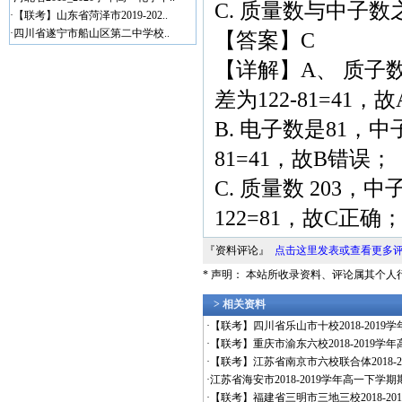
C. 质量数与中子数
·
【联考】山东省菏泽市2019-202..
·
四川省遂宁市船山区第二中学校..
【答案】C
【详解】A、 质子数
差为122-81=41，
B. 电子数是81，中
81=41，故B错误；
C. 质量数 203，中
122=81，故C正确
『资料评论』
点击这里发表或查看更多
* 声明： 本站所收录资料、评论属其个
> 相关资料
·
【联考】四川省乐山市十校2018-2019
·
【联考】重庆市渝东六校2018-2019学
·
【联考】江苏省南京市六校联合体2018-20
·
江苏省海安市2018-2019学年高一下学期
·
【联考】福建省三明市三地三校2018-201