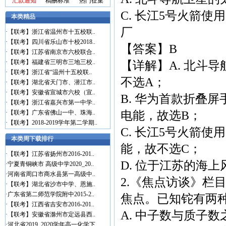
汇款通知
稿酬标准
热门征集
C. 长江5号火箭使
本类精品
厂
·
【联考】浙江省温州市十五校联..
·
【联考】四川省乐山市十校2018..
【答案】B
·
【联考】江苏省南京市六校联合..
·
【联考】福建省三明市三地三校..
【详解】A. 北斗
·
【联考】浙江省“温州十五校联..
不选A；
·
【联考】湖北省天门市、潜江市..
·
【联考】安徽省宣城市六校（宣..
B. 华为首款折叠
·
【联考】浙江省嘉兴市第一中学..
·
【联考】广东省佛山一中、珠海..
电能，故选B；
·
【联考】2018-2019学年第二学期..
C. 长江5号火箭
本类周下载排行
能，故不选C；
·
【联考】江苏省扬州市2016-201..
D. 位于江苏的海
·
宁夏青铜峡市 高级中学2020_20..
·
河南省周口市商水县第一高级中..
2.《焦点访谈》栏
·
【联考】湖北省沙市中学、恩施..
·
广东省第二师范学院附中2015-2..
焦点。已知铊有两种
·
【联考】江西省吉安市2016-201..
A. 中子数与质子数之
·
【联考】安徽省滁州市定远县西..
·
河北省2019_2020学年高一化学下..