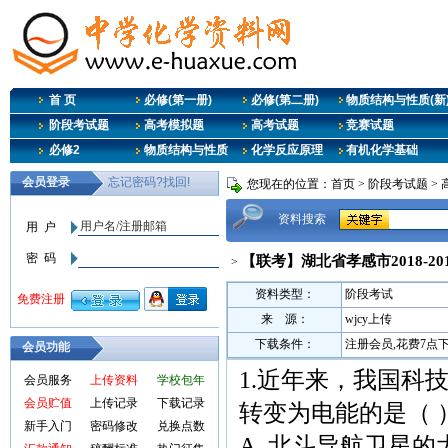
首 页
必修(第一册)
必修(第二册)
物质结构与性质(新
阶段考试题
高考模拟题
高考试题
竞赛试题
必修2
物质结构与性质
化学反应原理
有机化学基础
您现在的位置：
首页
>
阶段考试题
>
资料搜索
【联考】湖北省孝感市2018-20
>
资料类型：
阶段考试
来 源：
wjcy上传
下载条件：
注册会员,花费7点
会员功能
1.近年来，我国科
会员服务
上传资料
学校包年
会员贮值
上传记录
下载记录
转变为电能的是（ 
新手入门
密码修改
兑换点数
A. 北斗导航卫星的