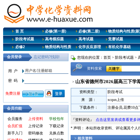
首 页
必修(第一册)
必修(第二册)
物质结构与性质(新
阶段考试题
高考模拟题
高考试题
竞赛试题
必修2
物质结构与性质
化学反应原理
有机化学基础
您现在的位置：
首页
>
阶段考试题
>
资料搜索
山东省德州市2026届高三下学
>
资料类型：
阶段考试
来 源：
xcqun上传
下载条件：
注册会员,花费10
会员功能
会员服务
上传资料
学校包年
『资料评论』
点击这里发表或查看更多
会员贮值
上传记录
下载记录
* 声明： 本站所收录资料、评论属其个
新手入门
密码修改
兑换点数
> 相关资料