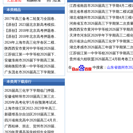
汇款通知
稿酬标准
热门征集
·
江西省南昌市2026届高三下学期4月二模试
本类精品
·
湖北省孝感市2026届高三下学期二模试题 
·
湖北省随州市2026届高三下学期4月三模考
·
2017年高三备考二轮复习全国卷..
·
河南省五市2026届高三下学期第二次质量
·
【原创】2023届北京新高考模拟..
·
陕西西安市黄河中学等校2026届下学期高三
·
【原创】2018年北京高考押题卷..
·
天津市河东区2026学年下学期高三二模化
·
【原创】2018年北京高考押题卷..
·
四川省凉山州2026届高三化学下学期第
·
2024年上海市高三化学各区二模..
·
湖北孝感市2026届高三年级下学期第二次
·
陕西西安市黄河中学等校2026届..
·
江苏镇江第一中学等校2026届下学期高三适
·
江苏镇江第一中学等校2026届下..
·
贵州省六校联盟2026届高三4月联考卷三化
·
安徽淮南市2026届下学期高三第..
·
湖南衡阳市第一中学等校2026届..
在
中搜索：
山东省德州市20
·
广东茂名市2026届高三下学期第..
本类周下载排行
·
2026届高三化学下学期临门押题..
·
安徽省蚌埠市2018届高三第三次..
·
2020年高考化学5月份预测考试试..
·
上海市徐汇区2022-2023学年高三..
·
新疆维吾尔自治区2018届高三第..
·
四川省南充高中2020届高三4月月..
·
广西桂林、崇左、贺州市2020届..
·
2020年普通高等学校招生全国统..