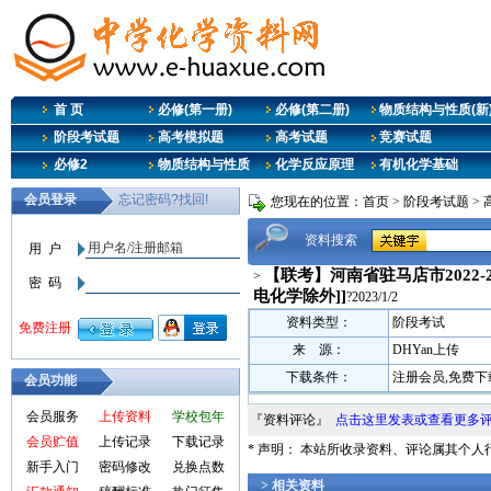
首 页
必修(第一册)
必修(第二册)
物质结构与性质(新
阶段考试题
高考模拟题
高考试题
竞赛试题
必修2
物质结构与性质
化学反应原理
有机化学基础
您现在的位置：
首页
>
阶段考试题
>
资料搜索
【联考】河南省驻马店市2022-
>
电化学除外]]
?2023/1/2
资料类型：
阶段考试
来 源：
DHYan上传
下载条件：
注册会员,免费下
会员功能
会员服务
上传资料
学校包年
『资料评论』
点击这里发表或查看更多
会员贮值
上传记录
下载记录
* 声明： 本站所收录资料、评论属其个
新手入门
密码修改
兑换点数
> 相关资料