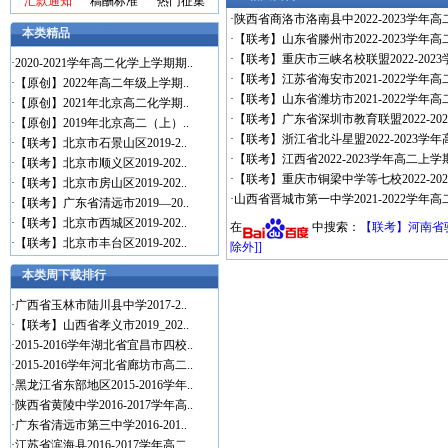
汇款通知
稿酬标准
热门征集
·
陕西省商洛市洛南县中2022-2023学年
本类精品
·
【联考】山东省滕州市2022-2023学年
·
【联考】重庆市三峡名校联盟2022-202
·
2020-2021学年高二化学上学期期..
·
【联考】江苏省海安市2021-2022学年
·
【原创】2022年高二年级上学期..
·
【联考】山东省潍坊市2021-2022学年
·
【原创】2021年北京高二化学期..
·
【联考】广东省深圳市教育联盟2022-20
·
【原创】2019年北京高二（上）..
·
【联考】浙江省北斗星盟2022-2023学
·
【联考】北京市石景山区2019-2..
·
【联考】江西省2022-2023学年高二上学
·
【联考】北京市顺义区2019-202..
·
【联考】重庆市铜梁中学等七校2022-20
·
【联考】北京市房山区2019-202..
·
山西省晋城市第一中学2021-2022学年
·
【联考】广东省清远市2019—20..
·
【联考】北京市西城区2019-202..
在
中搜索：
【联考】河南省驻
·
【联考】北京市丰台区2019-202..
除外]]
本类周下载排行
·
广西省玉林市陆川县中学2017-2..
·
【联考】山西省孝义市2019_202..
·
2015-2016学年湖北省宜昌市四校..
·
2015-2016学年河北省廊坊市高二..
·
黑龙江省东部地区2015-2016学年..
·
陕西省黄陵中学2016-2017学年高..
·
广东省清远市第三中学2016-201..
·
江苏省滨海县2016-2017学年高二..