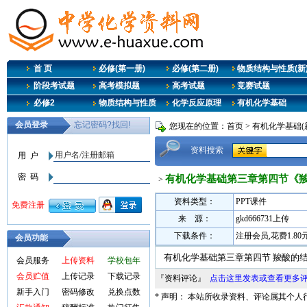
首 页
必修(第一册)
必修(第二册)
物质结构与性质(新
阶段考试题
高考模拟题
高考试题
竞赛试题
必修2
物质结构与性质
化学反应原理
有机化学基础
您现在的位置：
首页
>
有机化学基础(
资料搜索
有机化学基础第三章第四节《
>
资料类型：
PPT课件
来 源：
gkd666731上传
下载条件：
注册会员,花费1.8
会员功能
有机化学基础第三章第四节 羧酸的
会员服务
上传资料
学校包年
会员贮值
上传记录
下载记录
『资料评论』
点击这里发表或查看更多
新手入门
密码修改
兑换点数
* 声明： 本站所收录资料、评论属其个