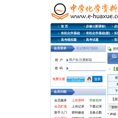
首 页
必修1(新课标)
必修
有机化学基础
有机化学基础(新)
实
高考模拟题
高考试题
竞
您
【
>
资
下
会员功能
【原
会员服务
上传资料
学校包年
会员贮值
上传记录
下载记录
『资
新手入门
密码修改
兑换点数
* 声