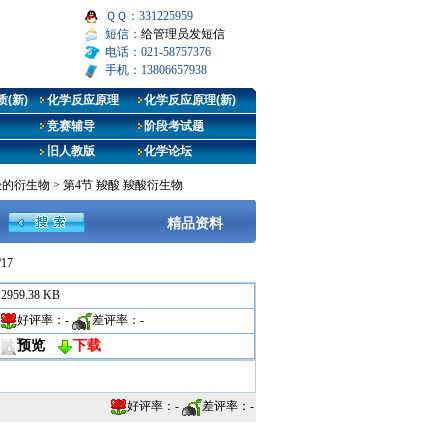
ＱＱ：331225959
短信：
给管理员发短信
电话：021-58757376
手机：13806657938
(新)
化学反应原理
化学反应原理(新)
竞赛辅导
阶段考试题
旧人教版
化学论坛
烃的衍生物
>
第4节 羧酸 羧酸衍生物
精品资料
/17
2959.38 KB
好评率：
-
差评率：
-
预览
下载
好评率：
-
差评率：
-