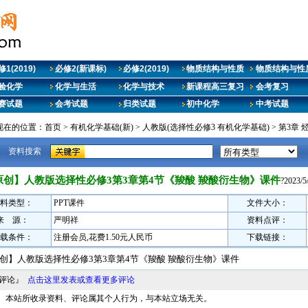
1(2019)
必修2(新课标)
必修2(2019)
物质结构与性质
物质结构与性质
验化学
化学与生活
化学与技术
新课程高三复习
会考复习
赛试题
会考试题
归类试题
初中化学
中考试题
现在的位置：
首页
>
有机化学基础(新)
>
人教版(选择性必修3 有机化学基础)
>
第3章 
资料搜索
原创】人教版选择性必修3第3章第4节《羧酸 羧酸衍生物》课件
?2023/5
料类型：
PPT课件
文件大小：
来 源：
严明祥
资料点评：
载条件：
注册会员,花费1.50元人民币
下载链接：
创】人教版选择性必修3第3章第4节《羧酸 羧酸衍生物》课件
料评论』
点击这里发表或查看更多评论
明： 本站所收录资料、评论属其个人行为，与本站立场无关。