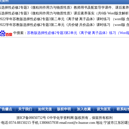
相关资料
版选择性必修2专题3《微粒间作用力与物质性质》教师用书及配套导学课件、课后素养
版选择性必修2专题3《微粒间作用力与物质性质》课后素养落实（共6份 Word版含解
1-2022学年苏教版选择性必修2专题3第二单元《离子键 离子晶体》课时练习 （word版 
1-2022学年苏教版选择性必修2专题3第二单元《共价键 共价晶体》课时练习 （word版 
中搜索：
苏教版选择性必修2专题3第2单元《离子键 离子晶体》练习（Word
广告赚点
|
关于我们
|
如何充值
|
版权申明
|
加入收藏
|
设为首页
|
联系站
浙ICP备09050752号
©
中学化学资料网
版权所有，保留所有权利
59 电话:0574-88150215 手机:13806657938 email:root@e-huaxue.com 地址:宁波市江