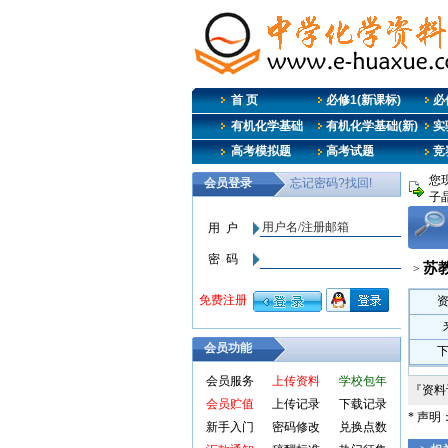
首 页
必修1(新课标)
必修
有机化学基础
有机化学基础(新)
实
高考模拟题
高考试题
竞
您
子
苏
>
会员功能
会员服务
上传资料
学校包年
『资
会员贮值
上传记录
下载记录
* 声
新手入门
密码修改
兑换点数