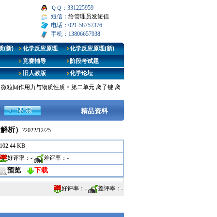
ＱＱ：331225959
短信：
给管理员发短信
电话：021-58757376
手机：13806657938
(新)
化学反应原理
化学反应原理(新)
竞赛辅导
阶段考试题
旧人教版
化学论坛
3 微粒间作用力与物质性质
>
第二单元 离子键 离
精品资料
含解析）
?2022/12/25
102.44 KB
好评率：
-
差评率：
-
预览
下载
好评率：
-
差评率：
-