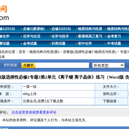
1(2019)
必修2(新课标)
必修2(2019)
物质结构与性质
物质结构与性质
验化学
化学与生活
化学与技术
新课程高三复习
会考复习
赛试题
会考试题
归类试题
初中化学
中考试题
现在的位置：
首页
>
物质结构与性质(新)
>
苏教版(选择性必修2 物质结与性质)
>
专题
晶体
资料搜索
教版选择性必修2专题3第2单元《离子键 离子晶体》练习（Word版 
资料类型：
一课一练
文件大小：
来 源：
nhbg上传
资料点评：
下载条件：
注册会员,花费2点下载点数
下载链接：
料评论』
点击这里发表或查看更多评论
明： 本站所收录资料、评论属其个人行为，与本站立场无关。