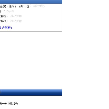
落实（练习）（共18份）
2022/9/25
析）
2022/7/9
含解析）
2022/3/10
含解析）
2022/3/10
版 含解析）
长
东区曙光一村4幢12号