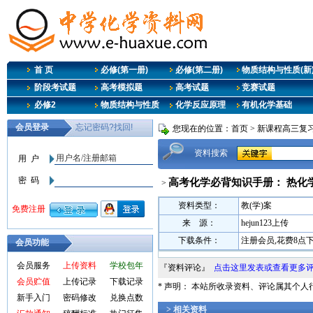
首 页
必修(第一册)
必修(第二册)
物质结构与性质(新
阶段考试题
高考模拟题
高考试题
竞赛试题
必修2
物质结构与性质
化学反应原理
有机化学基础
您现在的位置：
首页
>
新课程高三复
资料搜索
高考化学必背知识手册： 热化
>
资料类型：
教(学)案
来 源：
hejun123上传
下载条件：
注册会员,花费8点
会员功能
会员服务
上传资料
学校包年
『资料评论』
点击这里发表或查看更多
会员贮值
上传记录
下载记录
* 声明： 本站所收录资料、评论属其个
新手入门
密码修改
兑换点数
> 相关资料