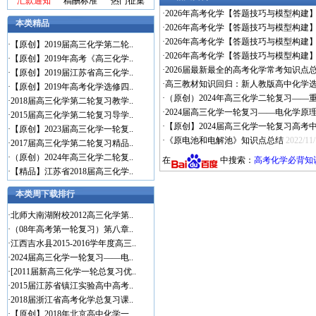
汇款通知
稿酬标准
热门征集
·
2026年高考化学【答题技巧与模型构建
本类精品
·
2026年高考化学【答题技巧与模型构建
·
2026年高考化学【答题技巧与模型构建
·
【原创】2019届高三化学第二轮..
·
2026年高考化学【答题技巧与模型构建
·
【原创】2019年高考《高三化学..
·
2026届最新最全的高考化学常考知识点总
·
【原创】2019届江苏省高三化学..
·
高三教材知识回归：新人教版高中化学选
·
【原创】2019年高考化学选修四..
·
（原创）2024年高三化学二轮复习—
·
2018届高三化学第二轮复习教学..
·
2024届高三化学一轮复习——电化学
·
2015届高三化学第二轮复习导学..
·
【原创】2024届高三化学一轮复习高考
·
【原创】2023届高三化学一轮复..
·
《原电池和电解池》知识点总结
2022/11
·
2017届高三化学第二轮复习精品..
·
（原创）2024年高三化学二轮复..
在
中搜索：
高考化学必背知
·
【精品】江苏省2018届高三化学..
本类周下载排行
·
北师大南湖附校2012高三化学第..
·
（08年高考第一轮复习）第八章..
·
江西吉水县2015-2016学年度高三..
·
2024届高三化学一轮复习——电..
·
[2011届新高三化学一轮总复习优..
·
2015届江苏省镇江实验高中高考..
·
2018届浙江省高考化学总复习课..
·
【原创】2018年北京高中化学一..