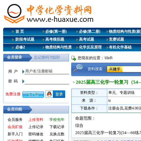
首 页
必修(第一册)
必修(第二册)
物质结构与性质(新
阶段考试题
高考模拟题
高考试题
竞赛试题
必修2
物质结构与性质
化学反应原理
有机化学基础
您现在的位置：\file8\
资料搜索
2025届高三化学一轮复习（54
>
资料类型：
单元、专题训练
来 源：
tz
下载条件：
注册会员,花费4.0
会员功能
命题范围：
会员服务
上传资料
学校包年
综合
会员贮值
上传记录
下载记录
2025届高三化学一轮复习(54—6
新手入门
密码修改
兑换点数