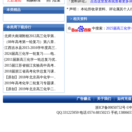
汇款通知
稿酬标准
热门征集
『资料评论』
点击这里发表或查看更多
* 声明： 本站所收录资料、评论属其个
本类精品
> 相关资料
本类周下载排行
在
中搜索：
2025届高三化
·
北师大南湖附校2012高三化学第..
·
（08年高考第一轮复习）第八章..
·
江西吉水县2015-2016学年度高三..
·
2024届高三化学一轮复习——电..
·
[2011届新高三化学一轮总复习优..
·
2015届江苏省镇江实验高中高考..
·
2018届浙江省高考化学总复习课..
·
【原创】2018年北京高中化学一..
·
2019年高考化学二轮复习专题课..
·
【原创】2019年北京高三化学二..
广告赚点
|
关于我们
|
如何充值
浙ICP备09050752号
©
QQ:331225959 电话:0574-88150215 手机:1380