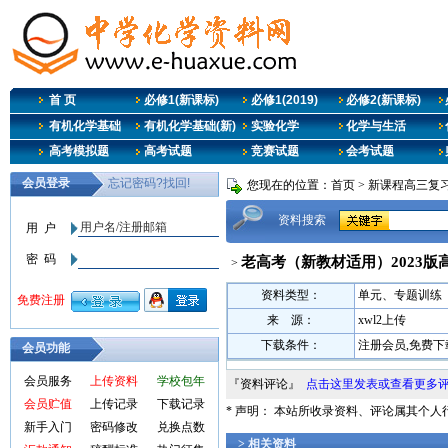
首 页
必修1(新课标)
必修1(2019)
必修2(新课标)
有机化学基础
有机化学基础(新)
实验化学
化学与生活
高考模拟题
高考试题
竞赛试题
会考试题
您现在的位置：
首页
>
新课程高三复
资料搜索
老高考（新教材适用）2023
>
资料类型：
单元、专题训练
来 源：
xwl2上传
下载条件：
注册会员,免费下
会员功能
会员服务
上传资料
学校包年
『资料评论』
点击这里发表或查看更多
会员贮值
上传记录
下载记录
* 声明： 本站所收录资料、评论属其个
新手入门
密码修改
兑换点数
> 相关资料