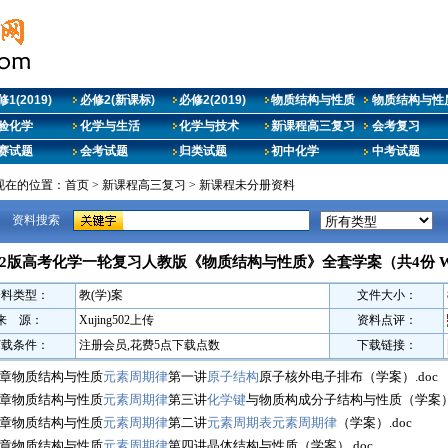
1(2019)
必修2(新课标)
必修2(2019)
物质结构与性质
物质结构与性质
验化学
化学与生活
化学与技术
新课程高三复习
会考复习
赛试题
会考试题
归类试题
初中化学
中考试题
现在的位置：
首页
>
新课程高三复习
>
新课程未分册资料
资料搜索
022版高考化学一轮复习人教版《物质结构与性质》全套学案（共4份 W
资料类型：
教(学)案
文件大小：
来 源：
Xujing502上传
资料点评：
下载条件：
注册会员,花费5点下载点数
下载链接：
章物质结构与性质
元素周期律
第一讲
原子结构
原子核外电子排布（学案）.doc
章物质结构与性质
元素周期律
第三讲
化学键
与物质构成分子结构与性质（学案）.
章物质结构与性质
元素周期律
第二讲
元素周期表
元素周期律
（学案）.doc
章物质结构与性质
元素周期律
第四讲晶体结构与性质（学案）.doc