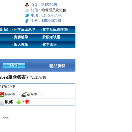
ＱＱ：331225959
短信：
给管理员发短信
电话：021-58757376
手机：13806657938
(新)
化学反应原理
化学反应原理(新)
竞赛辅导
阶段考试题
旧人教版
化学论坛
精品资料
ord版含答案）
?2021/9/16
8178.2 KB
好评率：
-
差评率：
-
预览
下载
doc