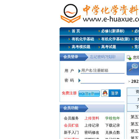
首 页
必修1(新课标)
必修
有机化学基础
有机化学基础(新)
实
高考模拟题
高考试题
竞
您
2
>
会员功能
第五
会员服务
上传资料
学校包年
第五
会员贮值
上传记录
下载记录
第五
新手入门
密码修改
兑换点数
第五