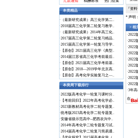
汇款通知
稿酬标准
热门征集
『资
本类精品
* 声
·
（最新研究成果）高三化学第二..
·
2018届高三化学第二轮复习教学..
> 
·
（最新研究成果）2014年高三化..
·
202
·
2017届高三化学第二轮复习精品..
·
202
·
2015届高三化学第一轮复习导学..
·
202
·
【原创】2021届高三化学《典型..
·
202
·
2014届江苏省高三化学考前最后..
·
20
·
【原创】2021届高三化学考前基..
·
20
·
【原创】2018—2019学年北京高..
·
202
·
【原创】高考化学实验复习之—..
·
20
·
20
本类周下载排行
·
3年高
·
2022版高考化学一轮复习课时分..
在
·
【考前回归】2022年高考化学必..
·
2023新教材高考化学二轮专题复..
·
统考版2023高考化学二轮专题复..
·
安徽省级示范高中--肥西农兴中..
·
2014年高考化学二轮专题复习试..
·
2014届高考化学二轮复习简易通..
·
【优化探究】2015届高考化学（..